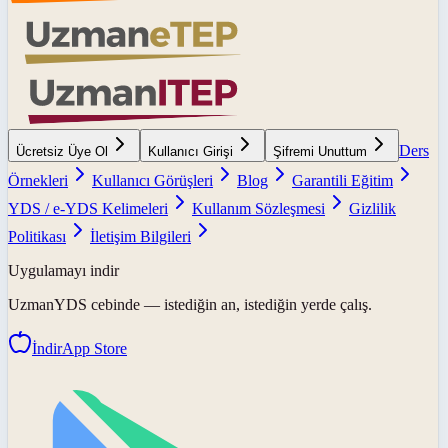
Ders
Ücretsiz Üye Ol
Kullanıcı Girişi
Şifremi Unuttum
Örnekleri
Kullanıcı Görüşleri
Blog
Garantili Eğitim
YDS / e-YDS Kelimeleri
Kullanım Sözleşmesi
Gizlilik
Politikası
İletişim Bilgileri
Uygulamayı indir
UzmanYDS
cebinde — istediğin an, istediğin yerde çalış.
İndir
App Store