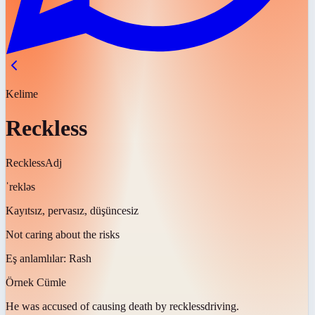
Kelime
Reckless
Reckless
Adj
ˈrekləs
Kayıtsız, pervasız, düşüncesiz
Not caring about the risks
Eş anlamlılar:
Rash
Örnek Cümle
He was accused of causing death by
reckless
driving.