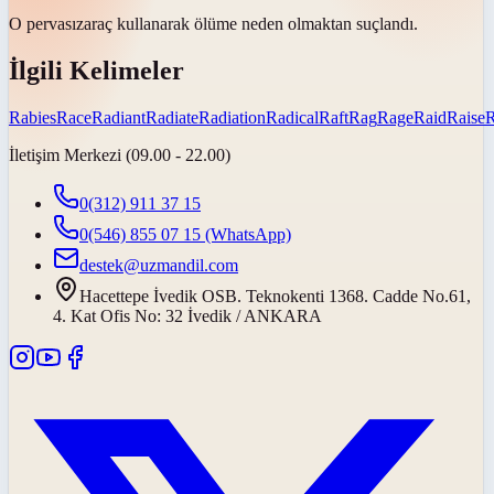
O
pervasız
araç kullanarak ölüme neden olmaktan suçlandı.
İlgili Kelimeler
Rabies
Race
Radiant
Radiate
Radiation
Radical
Raft
Rag
Rage
Raid
Raise
İletişim Merkezi (09.00 - 22.00)
0(312) 911 37 15
0(546) 855 07 15
(WhatsApp)
destek@uzmandil.com
Hacettepe İvedik OSB. Teknokenti 1368. Cadde No.61,
4. Kat Ofis No: 32 İvedik / ANKARA