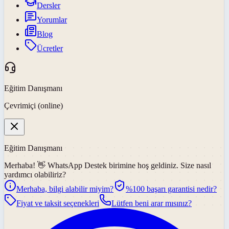
Dersler
Yorumlar
Blog
Ücretler
Eğitim Danışmanı
Çevrimiçi (online)
Eğitim Danışmanı
Merhaba! 👋
WhatsApp Destek
birimine hoş geldiniz. Size nasıl
yardımcı olabiliriz?
Merhaba, bilgi alabilir miyim?
%100 başarı garantisi nedir?
Fiyat ve taksit seçenekleri
Lütfen beni arar mısınız?