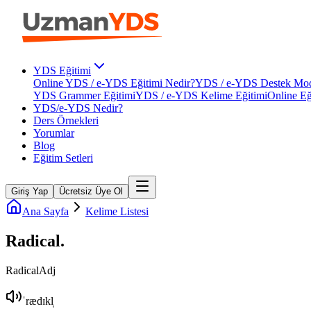
YDS Eğitimi
Online YDS / e-YDS Eğitimi Nedir?
YDS / e-YDS Destek Mod
YDS Grammer Eğitimi
YDS / e-YDS Kelime Eğitimi
Online Eğ
YDS/e-YDS Nedir?
Ders Örnekleri
Yorumlar
Blog
Eğitim Setleri
Giriş Yap
Ücretsiz Üye Ol
Ana Sayfa
Kelime Listesi
Radical
.
Radical
Adj
ˈrædɪkl̩