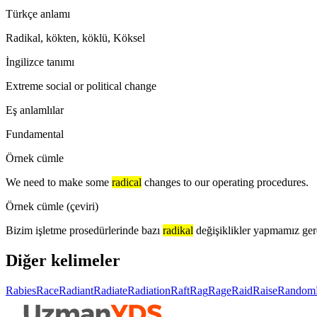
Türkçe anlamı
Radikal, kökten, köklü, Köksel
İngilizce tanımı
Extreme social or political change
Eş anlamlılar
Fundamental
Örnek cümle
We need to make some
radical
changes to our operating procedures.
Örnek cümle (çeviri)
Bizim işletme prosedürlerinde bazı
radikal
değişiklikler yapmamız ger
Diğer kelimeler
Rabies
Race
Radiant
Radiate
Radiation
Raft
Rag
Rage
Raid
Raise
Random