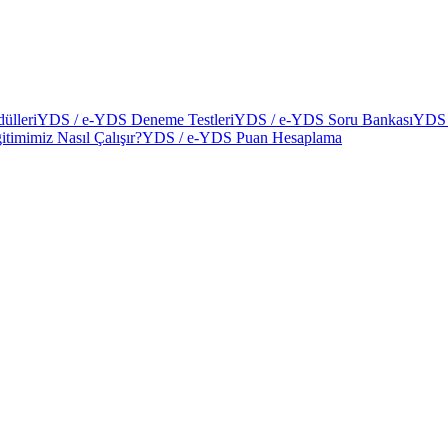
ülleri
YDS / e-YDS Deneme Testleri
YDS / e-YDS Soru Bankası
YDS 
itimimiz Nasıl Çalışır?
YDS / e-YDS Puan Hesaplama