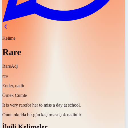
Kelime
Rare
Rare
Adj
reə
Ender, nadir
Örnek Cümle
It is very
rare
for her to miss a day at school.
Onun okulda bir gün kaçırması çok
nadirdir
.
İlgili Kelimeler