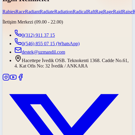
Rabies
Race
Radiant
Radiate
Radiation
Radical
Raft
Rag
Rage
Raid
Raise
İletişim Merkezi (09.00 - 22.00)
0(312) 911 37 15
0(546) 855 07 15
(WhatsApp)
destek@uzmandil.com
Hacettepe İvedik OSB. Teknokenti 1368. Cadde No.61,
4. Kat Ofis No: 32 İvedik / ANKARA