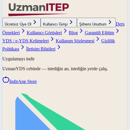
Ders
Ücretsiz Üye Ol
Kullanıcı Girişi
Şifremi Unuttum
Örnekleri
Kullanıcı Görüşleri
Blog
Garantili Eğitim
YDS / e-YDS Kelimeleri
Kullanım Sözleşmesi
Gizlilik
Politikası
İletişim Bilgileri
Uygulamayı indir
UzmanYDS
cebinde — istediğin an, istediğin yerde çalış.
İndir
App Store