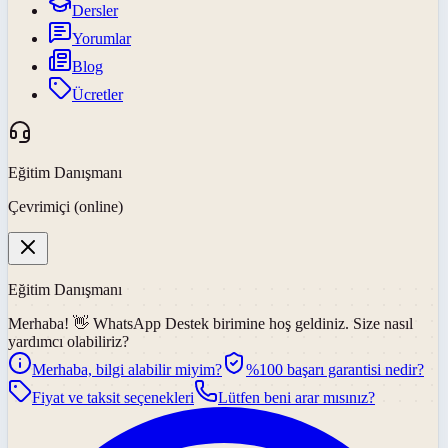
Dersler
Yorumlar
Blog
Ücretler
Eğitim Danışmanı
Çevrimiçi (online)
Eğitim Danışmanı
Merhaba! 👋
WhatsApp Destek
birimine hoş geldiniz. Size nasıl
yardımcı olabiliriz?
Merhaba, bilgi alabilir miyim?
%100 başarı garantisi nedir?
Fiyat ve taksit seçenekleri
Lütfen beni arar mısınız?