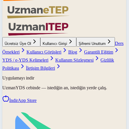
Ders
Ücretsiz Üye Ol
Kullanıcı Girişi
Şifremi Unuttum
Örnekleri
Kullanıcı Görüşleri
Blog
Garantili Eğitim
YDS / e-YDS Kelimeleri
Kullanım Sözleşmesi
Gizlilik
Politikası
İletişim Bilgileri
Uygulamayı indir
UzmanYDS
cebinde — istediğin an, istediğin yerde çalış.
İndir
App Store