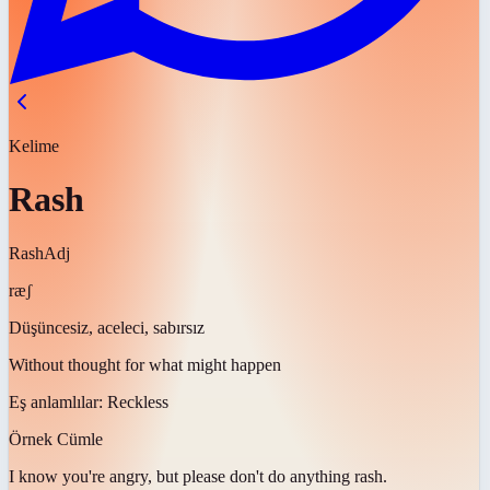
Kelime
Rash
Rash
Adj
ræʃ
Düşüncesiz, aceleci, sabırsız
Without thought for what might happen
Eş anlamlılar:
Reckless
Örnek Cümle
I know you're angry, but please don't do anything
rash
.