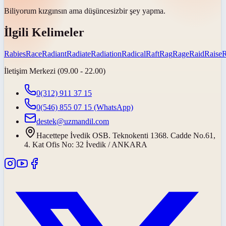
Biliyorum kızgınsın ama
düşüncesiz
bir şey yapma.
İlgili Kelimeler
Rabies
Race
Radiant
Radiate
Radiation
Radical
Raft
Rag
Rage
Raid
Raise
İletişim Merkezi (09.00 - 22.00)
0(312) 911 37 15
0(546) 855 07 15
(WhatsApp)
destek@uzmandil.com
Hacettepe İvedik OSB. Teknokenti 1368. Cadde No.61,
4. Kat Ofis No: 32 İvedik / ANKARA