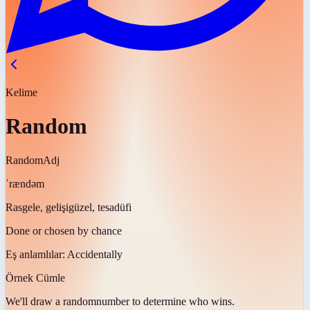
Kelime
Random
Random
Adj
ˈrændəm
Rasgele, gelişigüzel, tesadüfi
Done or chosen by chance
Eş anlamlılar:
Accidentally
Örnek Cümle
We'll draw a
random
number to determine who wins.