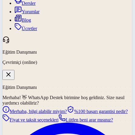
Dersler
Yorumlar
Blog
Ücretler
Eğitim Danışmanı
Çevrimiçi (online)
Eğitim Danışmanı
Merhaba! 👋
WhatsApp Destek
birimine hoş geldiniz. Size nasıl
yardımcı olabiliriz?
Merhaba, bilgi alabilir miyim?
%100 başarı garantisi nedir?
Fiyat ve taksit seçenekleri
Lütfen beni arar mısınız?