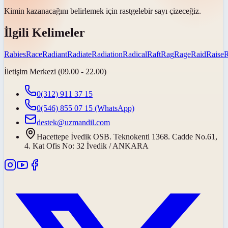
Kimin kazanacağını belirlemek için
rastgele
bir sayı çizeceğiz.
İlgili Kelimeler
Rabies
Race
Radiant
Radiate
Radiation
Radical
Raft
Rag
Rage
Raid
Raise
İletişim Merkezi (09.00 - 22.00)
0(312) 911 37 15
0(546) 855 07 15
(WhatsApp)
destek@uzmandil.com
Hacettepe İvedik OSB. Teknokenti 1368. Cadde No.61,
4. Kat Ofis No: 32 İvedik / ANKARA