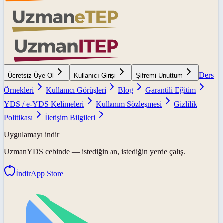
Ders
Ücretsiz Üye Ol
Kullanıcı Girişi
Şifremi Unuttum
Örnekleri
Kullanıcı Görüşleri
Blog
Garantili Eğitim
YDS / e-YDS Kelimeleri
Kullanım Sözleşmesi
Gizlilik
Politikası
İletişim Bilgileri
Uygulamayı indir
UzmanYDS
cebinde — istediğin an, istediğin yerde çalış.
İndir
App Store