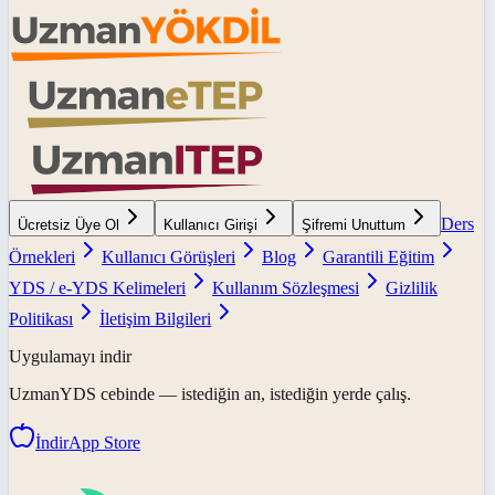
Ders
Ücretsiz Üye Ol
Kullanıcı Girişi
Şifremi Unuttum
Örnekleri
Kullanıcı Görüşleri
Blog
Garantili Eğitim
YDS / e-YDS Kelimeleri
Kullanım Sözleşmesi
Gizlilik
Politikası
İletişim Bilgileri
Uygulamayı indir
UzmanYDS
cebinde — istediğin an, istediğin yerde çalış.
İndir
App Store