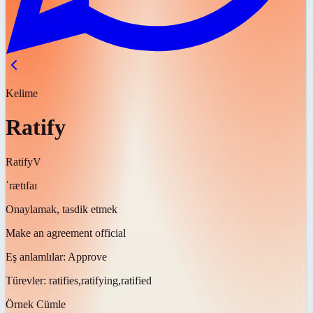
Kelime
Ratify
Ratify
V
ˈrætɪfaɪ
Onaylamak, tasdik etmek
Make an agreement official
Eş anlamlılar:
Approve
Türevler:
ratifies,ratifying,ratified
Örnek Cümle