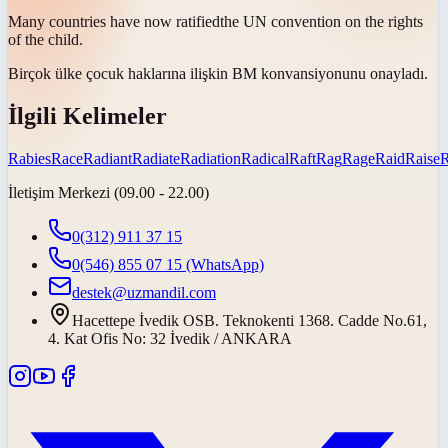
Many countries have now
ratified
the UN convention on the rights
of the child.
Birçok ülke çocuk haklarına ilişkin BM konvansiyonunu
onayladı
.
İlgili Kelimeler
Rabies
Race
Radiant
Radiate
Radiation
Radical
Raft
Rag
Rage
Raid
Raise
İletişim Merkezi (09.00 - 22.00)
0(312) 911 37 15
0(546) 855 07 15
(WhatsApp)
destek@uzmandil.com
Hacettepe İvedik OSB. Teknokenti 1368. Cadde No.61,
4. Kat Ofis No: 32 İvedik / ANKARA