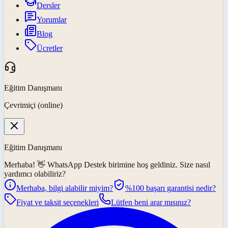
Dersler
Yorumlar
Blog
Ücretler
Eğitim Danışmanı
Çevrimiçi (online)
Eğitim Danışmanı
Merhaba! 👋
WhatsApp Destek
birimine hoş geldiniz. Size nasıl
yardımcı olabiliriz?
Merhaba, bilgi alabilir miyim?
%100 başarı garantisi nedir?
Fiyat ve taksit seçenekleri
Lütfen beni arar mısınız?