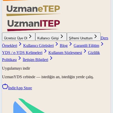
Ders
Ücretsiz Üye Ol
Kullanıcı Girişi
Şifremi Unuttum
Örnekleri
Kullanıcı Görüşleri
Blog
Garantili Eğitim
YDS / e-YDS Kelimeleri
Kullanım Sözleşmesi
Gizlilik
Politikası
İletişim Bilgileri
Uygulamayı indir
UzmanYDS
cebinde — istediğin an, istediğin yerde çalış.
İndir
App Store