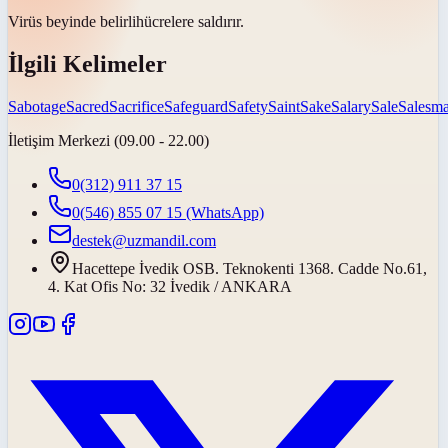
Virüs beyinde
belirli
hücrelere saldırır.
İlgili Kelimeler
Sabotage
Sacred
Sacrifice
Safeguard
Safety
Saint
Sake
Salary
Sale
Salesm
İletişim Merkezi (09.00 - 22.00)
0(312) 911 37 15
0(546) 855 07 15
(WhatsApp)
destek@uzmandil.com
Hacettepe İvedik OSB. Teknokenti 1368. Cadde No.61,
4. Kat Ofis No: 32 İvedik / ANKARA