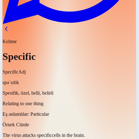
Kelime
Specific
Specific
Adj
spəˈsɪfɪk
Spesifik, özel, belli, belirli
Relating to one thing
Eş anlamlılar:
Particular
Örnek Cümle
The virus attacks
specific
cells in the brain.