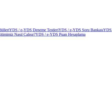
ülleri
YDS / e-YDS Deneme Testleri
YDS / e-YDS Soru Bankası
YDS 
itimimiz Nasıl Çalışır?
YDS / e-YDS Puan Hesaplama