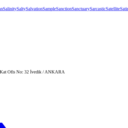
an
Salinity
Salty
Salvation
Sample
Sanction
Sanctuary
Sarcastic
Satellite
Sati
. Kat Ofis No: 32 İvedik / ANKARA