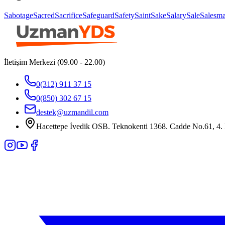
Sabotage
Sacred
Sacrifice
Safeguard
Safety
Saint
Sake
Salary
Sale
Salesm
İletişim Merkezi (09.00 - 22.00)
0(312) 911 37 15
0(850) 302 67 15
destek@uzmandil.com
Hacettepe İvedik OSB. Teknokenti 1368. Cadde No.61, 4