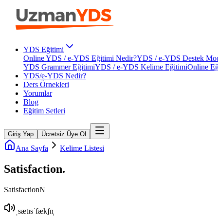
YDS Eğitimi
Online YDS / e-YDS Eğitimi Nedir?
YDS / e-YDS Destek Mod
YDS Grammer Eğitimi
YDS / e-YDS Kelime Eğitimi
Online Eğ
YDS/e-YDS Nedir?
Ders Örnekleri
Yorumlar
Blog
Eğitim Setleri
Giriş Yap
Ücretsiz Üye Ol
Ana Sayfa
Kelime Listesi
Satisfaction
.
Satisfaction
N
ˌsætɪsˈfækʃn̩