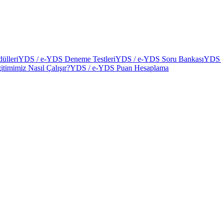
ülleri
YDS / e-YDS Deneme Testleri
YDS / e-YDS Soru Bankası
YDS 
itimimiz Nasıl Çalışır?
YDS / e-YDS Puan Hesaplama