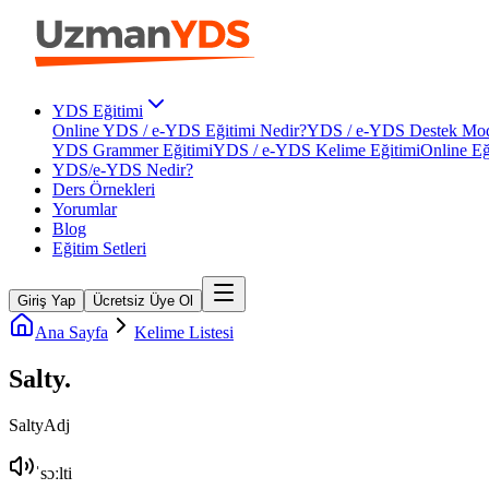
YDS Eğitimi
Online YDS / e-YDS Eğitimi Nedir?
YDS / e-YDS Destek Mod
YDS Grammer Eğitimi
YDS / e-YDS Kelime Eğitimi
Online Eğ
YDS/e-YDS Nedir?
Ders Örnekleri
Yorumlar
Blog
Eğitim Setleri
Giriş Yap
Ücretsiz Üye Ol
Ana Sayfa
Kelime Listesi
Salty
.
Salty
Adj
ˈsɔːlti