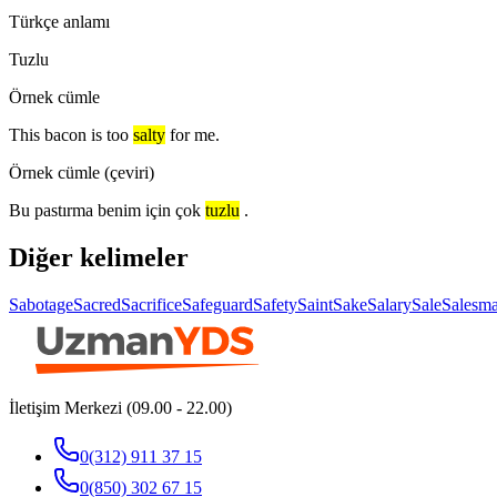
Türkçe anlamı
Tuzlu
Örnek cümle
This bacon is too
salty
for me.
Örnek cümle (çeviri)
Bu pastırma benim için çok
tuzlu
.
Diğer kelimeler
Sabotage
Sacred
Sacrifice
Safeguard
Safety
Saint
Sake
Salary
Sale
Salesm
İletişim Merkezi (09.00 - 22.00)
0(312) 911 37 15
0(850) 302 67 15