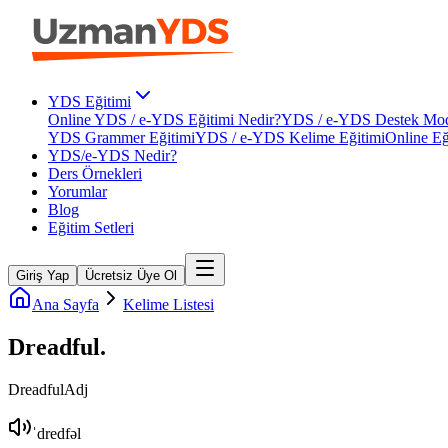
YDS Eğitimi
Online YDS / e-YDS Eğitimi Nedir?
YDS / e-YDS Destek Mod
YDS Grammer Eğitimi
YDS / e-YDS Kelime Eğitimi
Online Eğ
YDS/e-YDS Nedir?
Ders Örnekleri
Yorumlar
Blog
Eğitim Setleri
Giriş Yap
Ücretsiz Üye Ol
Ana Sayfa
Kelime Listesi
Dreadful
.
Dreadful
Adj
ˈdredfəl