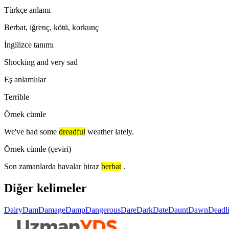
Türkçe anlamı
Berbat, iğrenç, kötü, korkunç
İngilizce tanımı
Shocking and very sad
Eş anlamlılar
Terrible
Örnek cümle
We've had some
dreadful
weather lately.
Örnek cümle (çeviri)
Son zamanlarda havalar biraz
berbat
.
Diğer kelimeler
Dairy
Dam
Damage
Damp
Dangerous
Dare
Dark
Date
Daunt
Dawn
Deadl