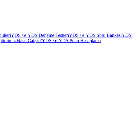
ülleri
YDS / e-YDS Deneme Testleri
YDS / e-YDS Soru Bankası
YDS 
itimimiz Nasıl Çalışır?
YDS / e-YDS Puan Hesaplama