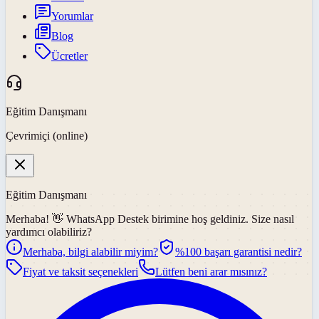
Yorumlar
Blog
Ücretler
Eğitim Danışmanı
Çevrimiçi (online)
Eğitim Danışmanı
Merhaba! 👋
WhatsApp Destek
birimine hoş geldiniz. Size nasıl
yardımcı olabiliriz?
Merhaba, bilgi alabilir miyim?
%100 başarı garantisi nedir?
Fiyat ve taksit seçenekleri
Lütfen beni arar mısınız?