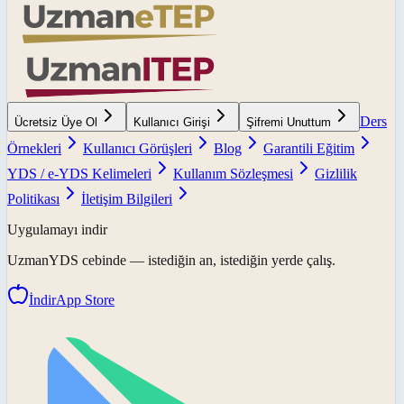
Ders
Ücretsiz Üye Ol
Kullanıcı Girişi
Şifremi Unuttum
Örnekleri
Kullanıcı Görüşleri
Blog
Garantili Eğitim
YDS / e-YDS Kelimeleri
Kullanım Sözleşmesi
Gizlilik
Politikası
İletişim Bilgileri
Uygulamayı indir
UzmanYDS
cebinde — istediğin an, istediğin yerde çalış.
İndir
App Store