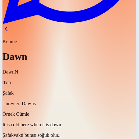
Kelime
Dawn
Dawn
N
dɔːn
Şafak
Türevler:
Dawns
Örnek Cümle
It is cold here when it is
dawn
.
Şafak
vakti burası soğuk olur..