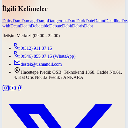
İlgili Kelimeler
Dairy
Dam
Damage
Damp
Dangerous
Dare
Dark
Date
Daunt
Deadline
De
with
Dean
Death
Debatable
Debate
Debit
Debris
Debt
İletişim Merkezi (09.00 - 22.00)
0(312) 911 37 15
0(546) 855 07 15
(WhatsApp)
destek@uzmandil.com
Hacettepe İvedik OSB. Teknokenti 1368. Cadde No.61,
4. Kat Ofis No: 32 İvedik / ANKARA