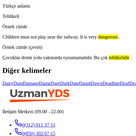
Türkçe anlamı
Tehlikeli
Örnek cümle
Children must not play near the railway. It is very
dangerous
.
Örnek cümle (çeviri)
Çocuklar demir yolu yakınında oynamamalıdır. Bu çok
tehlikelidir
.
Diğer kelimeler
Dairy
Dam
Damage
Damp
Dare
Dark
Date
Daunt
Dawn
Deadline
Deaf
De
İletişim Merkezi (09.00 - 22.00)
0(312) 911 37 15
0(850) 302 67 15