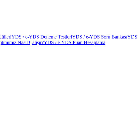
ülleri
YDS / e-YDS Deneme Testleri
YDS / e-YDS Soru Bankası
YDS 
itimimiz Nasıl Çalışır?
YDS / e-YDS Puan Hesaplama