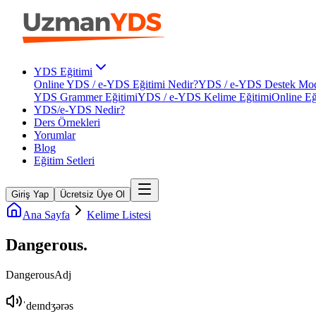
YDS Eğitimi
Online YDS / e-YDS Eğitimi Nedir?
YDS / e-YDS Destek Mod
YDS Grammer Eğitimi
YDS / e-YDS Kelime Eğitimi
Online Eğ
YDS/e-YDS Nedir?
Ders Örnekleri
Yorumlar
Blog
Eğitim Setleri
Giriş Yap
Ücretsiz Üye Ol
Ana Sayfa
Kelime Listesi
Dangerous
.
Dangerous
Adj
ˈdeɪndʒərəs