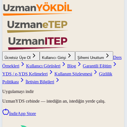
Ders
Ücretsiz Üye Ol
Kullanıcı Girişi
Şifremi Unuttum
Örnekleri
Kullanıcı Görüşleri
Blog
Garantili Eğitim
YDS / e-YDS Kelimeleri
Kullanım Sözleşmesi
Gizlilik
Politikası
İletişim Bilgileri
Uygulamayı indir
UzmanYDS
cebinde — istediğin an, istediğin yerde çalış.
İndir
App Store