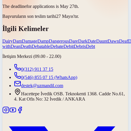
The
deadline
for applications is May 27th.
Başvuruların
son teslim tarihi
27 Mayıs'tır.
İlgili Kelimeler
Dairy
Dam
Damage
Damp
Dangerous
Dare
Dark
Date
Daunt
Dawn
Deaf
D
with
Dean
Death
Debatable
Debate
Debit
Debris
Debt
İletişim Merkezi (09.00 - 22.00)
0(312) 911 37 15
0(546) 855 07 15
(WhatsApp)
destek@uzmandil.com
Hacettepe İvedik OSB. Teknokenti 1368. Cadde No.61,
4. Kat Ofis No: 32 İvedik / ANKARA