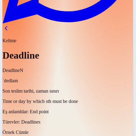
Kelime
Deadline
Deadline
N
ˈdedlaɪn
Son teslim tarihi, zaman sınırı
Time or day by which sth must be done
Eş anlamlılar:
End point
Türevler:
Deadlines
Örnek Cümle