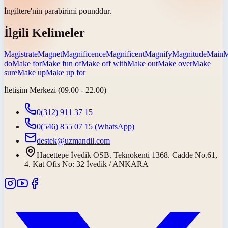
İngiltere'nin
para
birimi pounddur.
İlgili Kelimeler
Magistrate
Magnet
Magnificence
Magnificent
Magnify
Magnitude
Main
M
do
Make for
Make fun of
Make off with
Make out
Make over
Make
sure
Make up
Make up for
İletişim Merkezi (09.00 - 22.00)
0(312) 911 37 15
0(546) 855 07 15
(WhatsApp)
destek@uzmandil.com
Hacettepe İvedik OSB. Teknokenti 1368. Cadde No.61,
4. Kat Ofis No: 32 İvedik / ANKARA