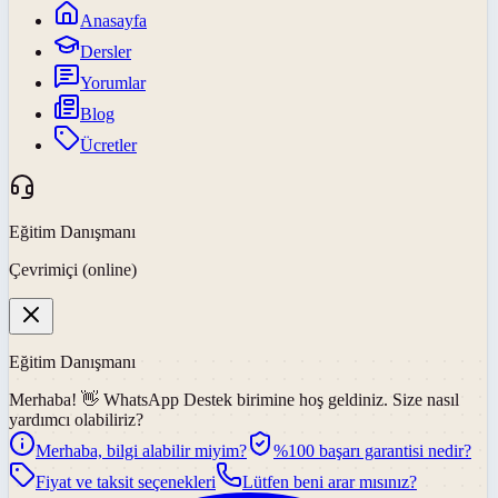
Anasayfa
Dersler
Yorumlar
Blog
Ücretler
Eğitim Danışmanı
Çevrimiçi (online)
Eğitim Danışmanı
Merhaba! 👋
WhatsApp Destek
birimine hoş geldiniz. Size nasıl
yardımcı olabiliriz?
Merhaba, bilgi alabilir miyim?
%100 başarı garantisi nedir?
Fiyat ve taksit seçenekleri
Lütfen beni arar mısınız?