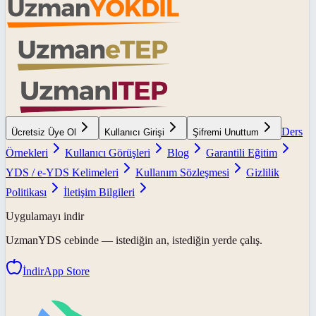
Ders
Ücretsiz Üye Ol
Kullanıcı Girişi
Şifremi Unuttum
Örnekleri
Kullanıcı Görüşleri
Blog
Garantili Eğitim
YDS / e-YDS Kelimeleri
Kullanım Sözleşmesi
Gizlilik
Politikası
İletişim Bilgileri
Uygulamayı indir
UzmanYDS
cebinde — istediğin an, istediğin yerde çalış.
İndir
App Store