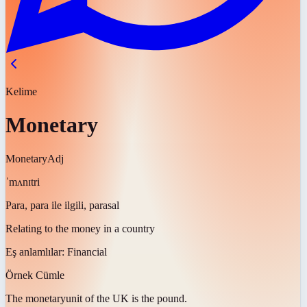
Kelime
Monetary
Monetary
Adj
ˈmʌnɪtri
Para, para ile ilgili, parasal
Relating to the money in a country
Eş anlamlılar:
Financial
Örnek Cümle
The
monetary
unit of the UK is the pound.