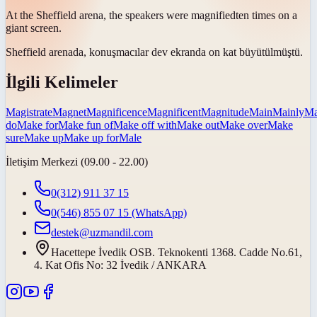
At the Sheffield arena, the speakers were
magnified
ten times on a
giant screen.
Sheffield arenada, konuşmacılar dev ekranda on kat
büyütülmüştü
.
İlgili Kelimeler
Magistrate
Magnet
Magnificence
Magnificent
Magnitude
Main
Mainly
Ma
do
Make for
Make fun of
Make off with
Make out
Make over
Make
sure
Make up
Make up for
Male
İletişim Merkezi (09.00 - 22.00)
0(312) 911 37 15
0(546) 855 07 15
(WhatsApp)
destek@uzmandil.com
Hacettepe İvedik OSB. Teknokenti 1368. Cadde No.61,
4. Kat Ofis No: 32 İvedik / ANKARA