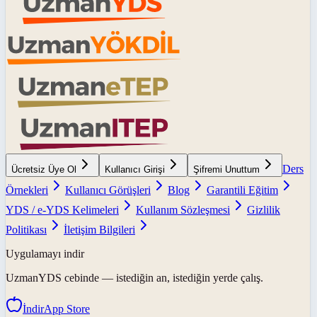
Ders
Ücretsiz Üye Ol
Kullanıcı Girişi
Şifremi Unuttum
Örnekleri
Kullanıcı Görüşleri
Blog
Garantili Eğitim
YDS / e-YDS Kelimeleri
Kullanım Sözleşmesi
Gizlilik
Politikası
İletişim Bilgileri
Uygulamayı indir
UzmanYDS
cebinde — istediğin an, istediğin yerde çalış.
İndir
App Store