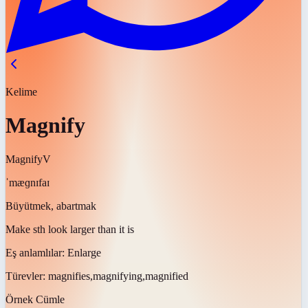
Kelime
Magnify
Magnify
V
ˈmæɡnɪfaɪ
Büyütmek, abartmak
Make sth look larger than it is
Eş anlamlılar:
Enlarge
Türevler:
magnifies,magnifying,magnified
Örnek Cümle