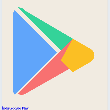
İndir
Google Play