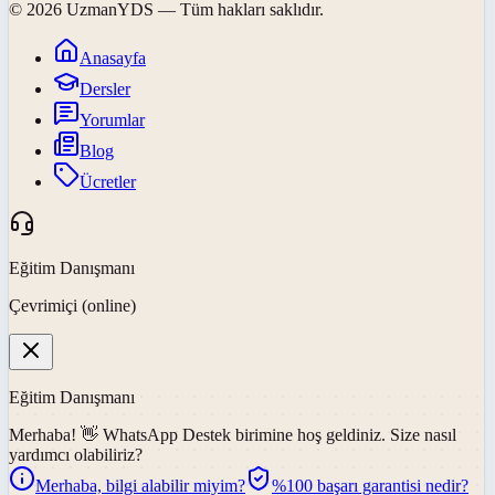
©
2026
UzmanYDS
— Tüm hakları saklıdır.
Anasayfa
Dersler
Yorumlar
Blog
Ücretler
Eğitim Danışmanı
Çevrimiçi (online)
Eğitim Danışmanı
Merhaba! 👋
WhatsApp Destek
birimine hoş geldiniz. Size nasıl
yardımcı olabiliriz?
Merhaba, bilgi alabilir miyim?
%100 başarı garantisi nedir?