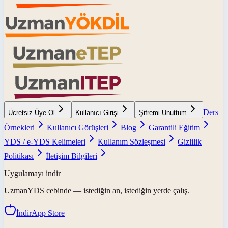
Ders
Ücretsiz Üye Ol
Kullanıcı Girişi
Şifremi Unuttum
Örnekleri
Kullanıcı Görüşleri
Blog
Garantili Eğitim
YDS / e-YDS Kelimeleri
Kullanım Sözleşmesi
Gizlilik
Politikası
İletişim Bilgileri
Uygulamayı indir
UzmanYDS
cebinde — istediğin an, istediğin yerde çalış.
İndir
App Store