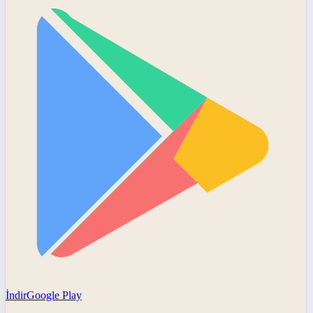
İndir
Google Play