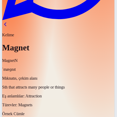
Kelime
Magnet
Magnet
N
ˈmæɡnɪt
Mıknatıs, çekim alanı
Sth that attracts many people or things
Eş anlamlılar:
Attraction
Türevler:
Magnets
Örnek Cümle