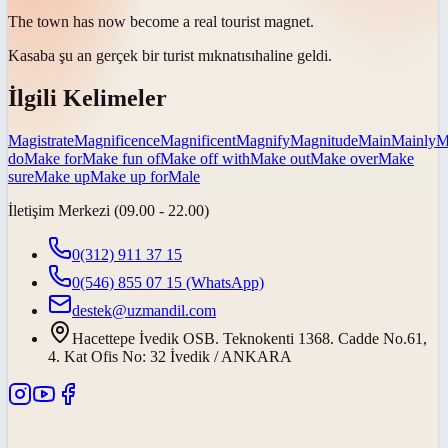
The town has now become a real tourist
magnet
.
Kasaba şu an gerçek bir turist
mıknatısı
haline geldi.
İlgili Kelimeler
Magistrate
Magnificence
Magnificent
Magnify
Magnitude
Main
Mainly
M
do
Make for
Make fun of
Make off with
Make out
Make over
Make
sure
Make up
Make up for
Male
İletişim Merkezi (09.00 - 22.00)
0(312) 911 37 15
0(546) 855 07 15
(WhatsApp)
destek@uzmandil.com
Hacettepe İvedik OSB. Teknokenti 1368. Cadde No.61,
4. Kat Ofis No: 32 İvedik / ANKARA