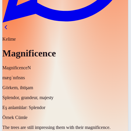
Kelime
Magnificence
Magnificence
N
mæɡˈnɪfɪsns
Görkem, ihtişam
Splendor, grandeur, majesty
Eş anlamlılar:
Splendor
Örnek Cümle
The trees are still impressing them with their
magnificence
.