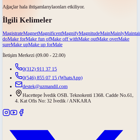
Ağaçlar hala
ihtişamlarıyla
onları etkiliyor.
İlgili Kelimeler
Magistrate
Magnet
Magnificent
Magnify
Magnitude
Main
Mainly
Maintai
do
Make for
Make fun of
Make off with
Make out
Make over
Make
sure
Make up
Make up for
Male
İletişim Merkezi (09.00 - 22.00)
0(312) 911 37 15
0(546) 855 07 15
(WhatsApp)
destek@uzmandil.com
Hacettepe İvedik OSB. Teknokenti 1368. Cadde No.61,
4. Kat Ofis No: 32 İvedik / ANKARA