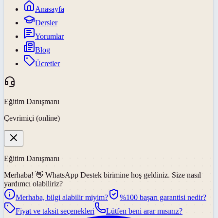
Anasayfa
Dersler
Yorumlar
Blog
Ücretler
Eğitim Danışmanı
Çevrimiçi (online)
Eğitim Danışmanı
Merhaba! 👋
WhatsApp Destek
birimine hoş geldiniz. Size nasıl
yardımcı olabiliriz?
Merhaba, bilgi alabilir miyim?
%100 başarı garantisi nedir?
Fiyat ve taksit seçenekleri
Lütfen beni arar mısınız?