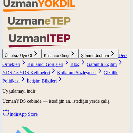
Ders
Ücretsiz Üye Ol
Kullanıcı Girişi
Şifremi Unuttum
Örnekleri
Kullanıcı Görüşleri
Blog
Garantili Eğitim
YDS / e-YDS Kelimeleri
Kullanım Sözleşmesi
Gizlilik
Politikası
İletişim Bilgileri
Uygulamayı indir
UzmanYDS
cebinde — istediğin an, istediğin yerde çalış.
İndir
App Store