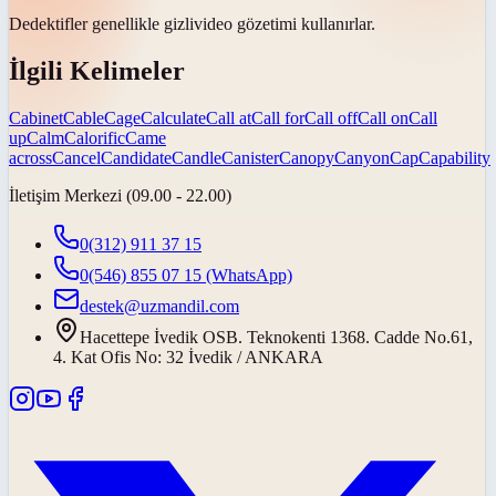
Dedektifler genellikle
gizli
video gözetimi kullanırlar.
İlgili Kelimeler
Cabinet
Cable
Cage
Calculate
Call at
Call for
Call off
Call on
Call
up
Calm
Calorific
Came
across
Cancel
Candidate
Candle
Canister
Canopy
Canyon
Cap
Capability
İletişim Merkezi (09.00 - 22.00)
0(312) 911 37 15
0(546) 855 07 15
(WhatsApp)
destek@uzmandil.com
Hacettepe İvedik OSB. Teknokenti 1368. Cadde No.61,
4. Kat Ofis No: 32 İvedik / ANKARA