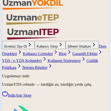
Ders
Ücretsiz Üye Ol
Kullanıcı Girişi
Şifremi Unuttum
Örnekleri
Kullanıcı Görüşleri
Blog
Garantili Eğitim
YDS / e-YDS Kelimeleri
Kullanım Sözleşmesi
Gizlilik
Politikası
İletişim Bilgileri
Uygulamayı indir
UzmanYDS
cebinde — istediğin an, istediğin yerde çalış.
İndir
App Store