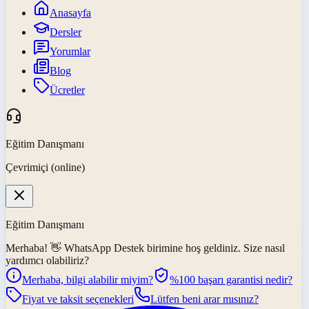
Anasayfa
Dersler
Yorumlar
Blog
Ücretler
Eğitim Danışmanı
Çevrimiçi (online)
Eğitim Danışmanı
Merhaba! 👋
WhatsApp Destek
birimine hoş geldiniz. Size nasıl
yardımcı olabiliriz?
Merhaba, bilgi alabilir miyim?
%100 başarı garantisi nedir?
Fiyat ve taksit seçenekleri
Lütfen beni arar mısınız?