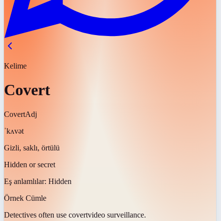
Kelime
Covert
Covert
Adj
ˈkʌvət
Gizli, saklı, örtülü
Hidden or secret
Eş anlamlılar:
Hidden
Örnek Cümle
Detectives often use
covert
video surveillance.