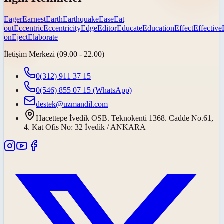
Eager
Earnest
Earth
Earthquake
Ease
Eat
out
Eccentric
Eccentricity
Edge
Editor
Educate
Education
Effect
Effective
on
Eject
Elaborate
İletişim Merkezi (09.00 - 22.00)
0(312) 911 37 15
0(546) 855 07 15
(WhatsApp)
destek@uzmandil.com
Hacettepe İvedik OSB. Teknokenti 1368. Cadde No.61,
4. Kat Ofis No: 32 İvedik / ANKARA