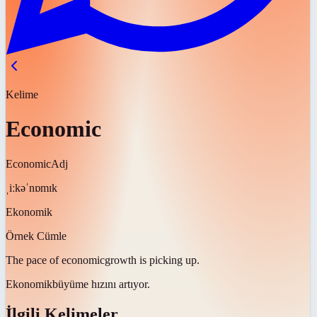
Kelime
Economic
Economic
Adj
ˌiːkəˈnɒmɪk
Ekonomik
Örnek Cümle
The pace of
economic
growth is picking up.
Ekonomik
büyüme hızını artıyor.
İlgili Kelimeler