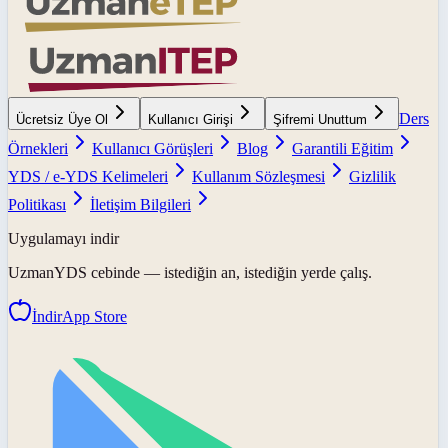
Ders
Ücretsiz Üye Ol
Kullanıcı Girişi
Şifremi Unuttum
Örnekleri
Kullanıcı Görüşleri
Blog
Garantili Eğitim
YDS / e-YDS Kelimeleri
Kullanım Sözleşmesi
Gizlilik
Politikası
İletişim Bilgileri
Uygulamayı indir
UzmanYDS
cebinde — istediğin an, istediğin yerde çalış.
İndir
App Store