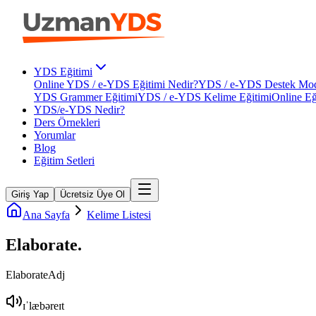
YDS Eğitimi
Online YDS / e-YDS Eğitimi Nedir?
YDS / e-YDS Destek Mod
YDS Grammer Eğitimi
YDS / e-YDS Kelime Eğitimi
Online Eğ
YDS/e-YDS Nedir?
Ders Örnekleri
Yorumlar
Blog
Eğitim Setleri
Giriş Yap
Ücretsiz Üye Ol
Ana Sayfa
Kelime Listesi
Elaborate
.
Elaborate
Adj
ɪˈlæbəreɪt