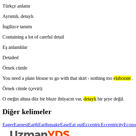
Türkçe anlamı
Ayrıntılı, detaylı
İngilizce tanımı
Containing a lot of careful detail
Eş anlamlılar
Detailed
Örnek cümle
You need a plain blouse to go with that skirt - nothing too
elaborate
.
Örnek cümle (çeviri)
O eteğin altına düz bir bluze ihtiyacın var,
detaylı
bir şeye değil.
Diğer kelimeler
Eager
Earnest
Earth
Earthquake
Ease
Eat out
Eccentric
Eccentricity
Econo