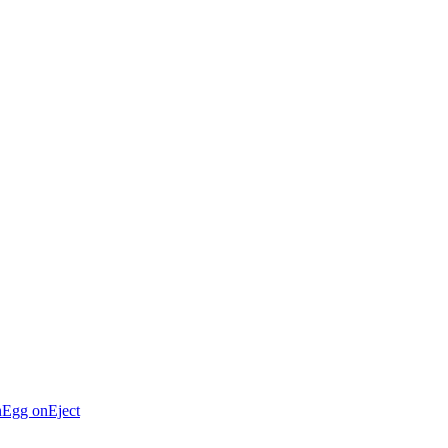
n
Egg on
Eject