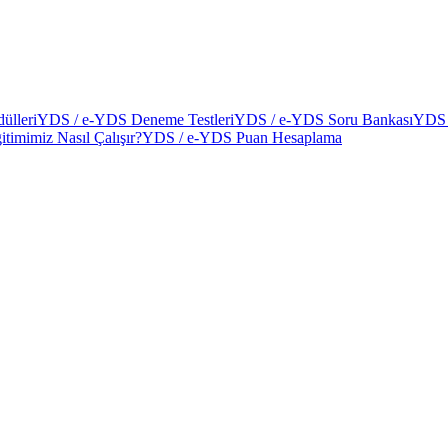
ülleri
YDS / e-YDS Deneme Testleri
YDS / e-YDS Soru Bankası
YDS 
itimimiz Nasıl Çalışır?
YDS / e-YDS Puan Hesaplama