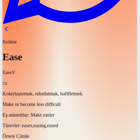
Kelime
Ease
Ease
V
iːz
Kolaylaştırmak, rahatlatmak, hafifletmek
Make or become less difficult
Eş anlamlılar:
Make easier
Türevler:
eases,easing,eased
Örnek Cümle