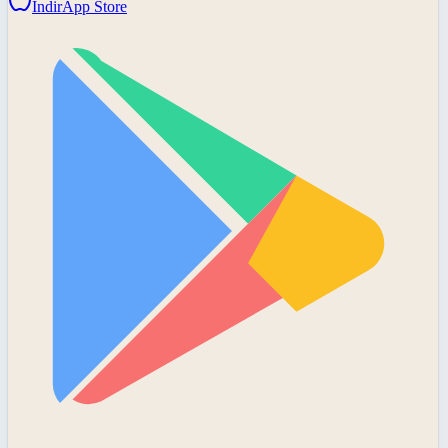
İndir
App Store