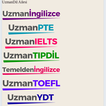
UzmanDil Ailesi