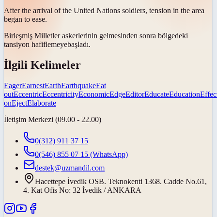
After the arrival of the United Nations soldiers, tension in the area
began to
ease
.
Birleşmiş Milletler askerlerinin gelmesinden sonra bölgedeki
tansiyon
hafiflemeye
başladı.
İlgili Kelimeler
Eager
Earnest
Earth
Earthquake
Eat
out
Eccentric
Eccentricity
Economic
Edge
Editor
Educate
Education
Effec
on
Eject
Elaborate
İletişim Merkezi (09.00 - 22.00)
0(312) 911 37 15
0(546) 855 07 15
(WhatsApp)
destek@uzmandil.com
Hacettepe İvedik OSB. Teknokenti 1368. Cadde No.61,
4. Kat Ofis No: 32 İvedik / ANKARA