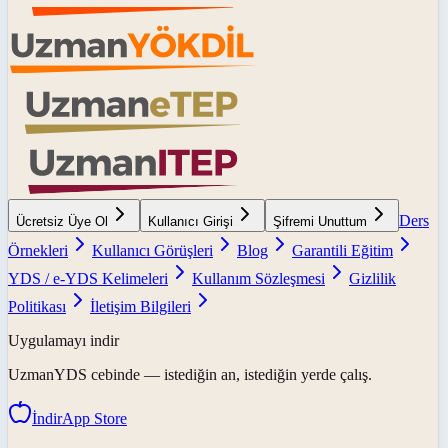
Ders
Ücretsiz Üye Ol
Kullanıcı Girişi
Şifremi Unuttum
Örnekleri
Kullanıcı Görüşleri
Blog
Garantili Eğitim
YDS / e-YDS Kelimeleri
Kullanım Sözleşmesi
Gizlilik
Politikası
İletişim Bilgileri
Uygulamayı indir
UzmanYDS
cebinde — istediğin an, istediğin yerde çalış.
İndir
App Store