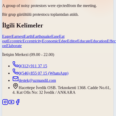
A group of noisy protestors were
ejected
from the meeting.
Bir grup gürültülü protestocu toplantıdan
atıldı
.
İlgili Kelimeler
Eager
Earnest
Earth
Earthquake
Ease
Eat
out
Eccentric
Eccentricity
Economic
Edge
Editor
Educate
Education
Effec
on
Elaborate
İletişim Merkezi (09.00 - 22.00)
0(312) 911 37 15
0(546) 855 07 15
(WhatsApp)
destek@uzmandil.com
Hacettepe İvedik OSB. Teknokenti 1368. Cadde No.61,
4. Kat Ofis No: 32 İvedik / ANKARA