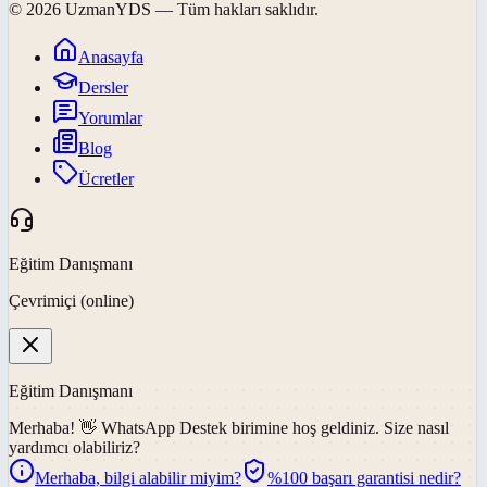
©
2026
UzmanYDS
— Tüm hakları saklıdır.
Anasayfa
Dersler
Yorumlar
Blog
Ücretler
Eğitim Danışmanı
Çevrimiçi (online)
Eğitim Danışmanı
Merhaba! 👋
WhatsApp Destek
birimine hoş geldiniz. Size nasıl
yardımcı olabiliriz?
Merhaba, bilgi alabilir miyim?
%100 başarı garantisi nedir?