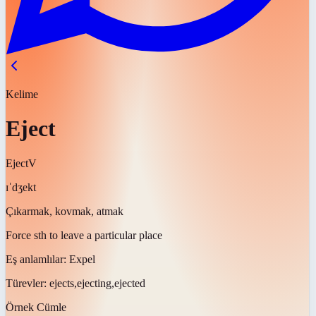
Kelime
Eject
Eject
V
ɪˈdʒekt
Çıkarmak, kovmak, atmak
Force sth to leave a particular place
Eş anlamlılar:
Expel
Türevler:
ejects,ejecting,ejected
Örnek Cümle