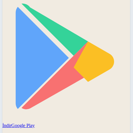
İndir
Google Play