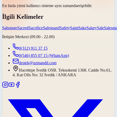
En fazla yirmi kullanıcı sisteme
aynı zamanda
erişebilir.
İlgili Kelimeler
Sabotage
Sacred
Sacrifice
Safeguard
Safety
Saint
Sake
Salary
Sale
Salesm
İletişim Merkezi (09.00 - 22.00)
0(312) 911 37 15
0(546) 855 07 15
(WhatsApp)
destek@uzmandil.com
Hacettepe İvedik OSB. Teknokenti 1368. Cadde No.61,
4. Kat Ofis No: 32 İvedik / ANKARA