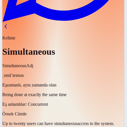
Kelime
Simultaneous
Simultaneous
Adj
ˌsɪmlˈteɪnɪəs
Eşzamanlı, aynı zamanda olan
Being done at exactly the same time
Eş anlamlılar:
Concurrent
Örnek Cümle
Up to twenty users can have
simultaneous
access to the system.