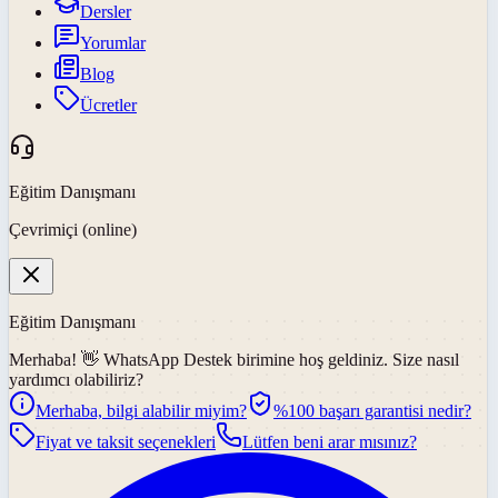
Dersler
Yorumlar
Blog
Ücretler
Eğitim Danışmanı
Çevrimiçi (online)
Eğitim Danışmanı
Merhaba! 👋
WhatsApp Destek
birimine hoş geldiniz. Size nasıl
yardımcı olabiliriz?
Merhaba, bilgi alabilir miyim?
%100 başarı garantisi nedir?
Fiyat ve taksit seçenekleri
Lütfen beni arar mısınız?