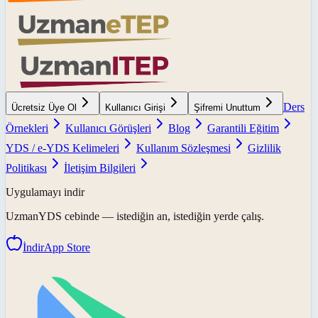
Ders
Ücretsiz Üye Ol
Kullanıcı Girişi
Şifremi Unuttum
Örnekleri
Kullanıcı Görüşleri
Blog
Garantili Eğitim
YDS / e-YDS Kelimeleri
Kullanım Sözleşmesi
Gizlilik
Politikası
İletişim Bilgileri
Uygulamayı indir
UzmanYDS
cebinde — istediğin an, istediğin yerde çalış.
İndir
App Store