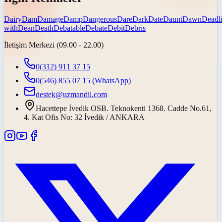
Dairy
Dam
Damage
Damp
Dangerous
Dare
Dark
Date
Daunt
Dawn
Deadl
with
Dean
Death
Debatable
Debate
Debit
Debris
İletişim Merkezi (09.00 - 22.00)
0(312) 911 37 15
0(546) 855 07 15
(WhatsApp)
destek@uzmandil.com
Hacettepe İvedik OSB. Teknokenti 1368. Cadde No.61,
4. Kat Ofis No: 32 İvedik / ANKARA