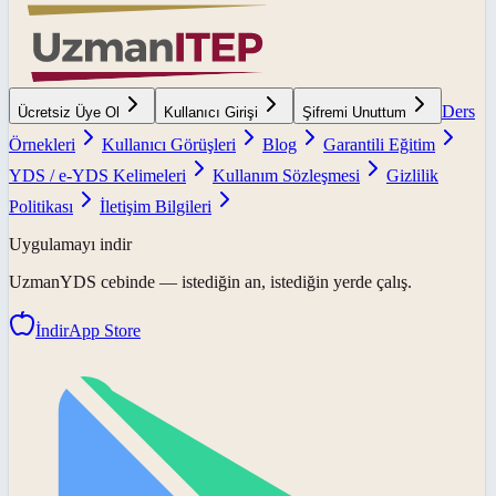
Ders
Ücretsiz Üye Ol
Kullanıcı Girişi
Şifremi Unuttum
Örnekleri
Kullanıcı Görüşleri
Blog
Garantili Eğitim
YDS / e-YDS Kelimeleri
Kullanım Sözleşmesi
Gizlilik
Politikası
İletişim Bilgileri
Uygulamayı indir
UzmanYDS
cebinde — istediğin an, istediğin yerde çalış.
İndir
App Store