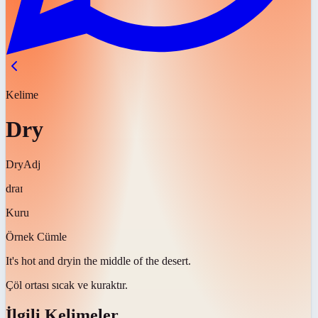
Kelime
Dry
Dry
Adj
draɪ
Kuru
Örnek Cümle
It's hot and
dry
in the middle of the desert.
Çöl ortası sıcak ve
kuraktır
.
İlgili Kelimeler