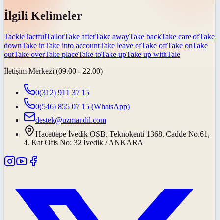
İlgili Kelimeler
Tackle
Tactful
Tailor
Take after
Take away
Take back
Take care of
Take
down
Take in
Take into account
Take leave of
Take off
Take on
Take
out
Take over
Take place
Take to
Take up
Take up with
Tale
İletişim Merkezi (09.00 - 22.00)
0(312) 911 37 15
0(546) 855 07 15
(WhatsApp)
destek@uzmandil.com
Hacettepe İvedik OSB. Teknokenti 1368. Cadde No.61,
4. Kat Ofis No: 32 İvedik / ANKARA