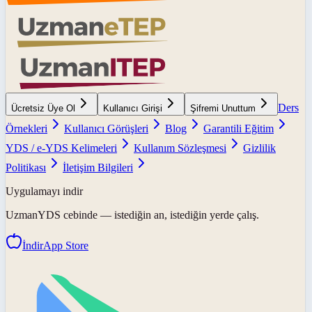
Ders
Ücretsiz Üye Ol
Kullanıcı Girişi
Şifremi Unuttum
Örnekleri
Kullanıcı Görüşleri
Blog
Garantili Eğitim
YDS / e-YDS Kelimeleri
Kullanım Sözleşmesi
Gizlilik
Politikası
İletişim Bilgileri
Uygulamayı indir
UzmanYDS
cebinde — istediğin an, istediğin yerde çalış.
İndir
App Store