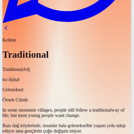
Kelime
Traditional
Traditional
Adj
trəˈdɪʃn̩əl
Geleneksel
Örnek Cümle
In some mountain villages, people still follow a
traditional
way of
life, but most young people want change.
Bazı dağ köylerinde, insanlar hala
geleneksel
bir yaşam yolu takip
ediyor ama gençlerin çoğu değişim istiyor.