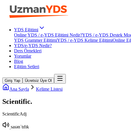
YDS Eğitimi
Online YDS / e-YDS Eğitimi Nedir?
YDS / e-YDS Destek Mod
YDS Grammer Eğitimi
YDS / e-YDS Kelime Eğitimi
Online Eğ
YDS/e-YDS Nedir?
Ders Örnekleri
Yorumlar
Blog
Eğitim Setleri
Giriş Yap
Ücretsiz Üye Ol
Ana Sayfa
Kelime Listesi
Scientific
.
Scientific
Adj
ˌsaɪənˈtɪfɪk