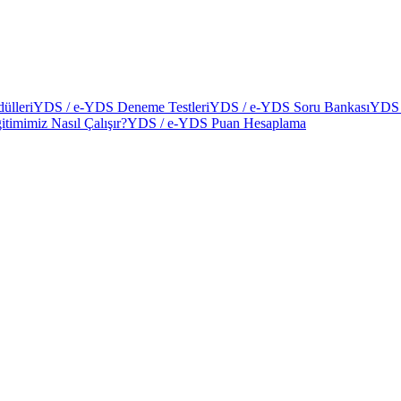
ülleri
YDS / e-YDS Deneme Testleri
YDS / e-YDS Soru Bankası
YDS 
itimimiz Nasıl Çalışır?
YDS / e-YDS Puan Hesaplama