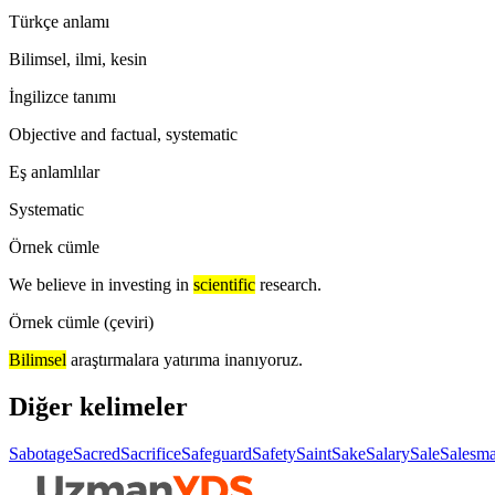
Türkçe anlamı
Bilimsel, ilmi, kesin
İngilizce tanımı
Objective and factual, systematic
Eş anlamlılar
Systematic
Örnek cümle
We believe in investing in
scientific
research.
Örnek cümle (çeviri)
Bilimsel
araştırmalara yatırıma inanıyoruz.
Diğer kelimeler
Sabotage
Sacred
Sacrifice
Safeguard
Safety
Saint
Sake
Salary
Sale
Salesm