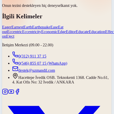
Onun tezini destekleyen hiç
deneysel
kanıt yok.
İlgili Kelimeler
Eager
Earnest
Earth
Earthquake
Ease
Eat
out
Eccentric
Eccentricity
Economic
Edge
Editor
Educate
Education
Effec
on
Eject
İletişim Merkezi (09.00 - 22.00)
0(312) 911 37 15
0(546) 855 07 15
(WhatsApp)
destek@uzmandil.com
Hacettepe İvedik OSB. Teknokenti 1368. Cadde No.61,
4. Kat Ofis No: 32 İvedik / ANKARA