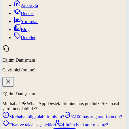
Anasayfa
Dersler
Yorumlar
Blog
Ücretler
Eğitim Danışmanı
Çevrimiçi (online)
Eğitim Danışmanı
Merhaba! 👋
WhatsApp Destek
birimine hoş geldiniz. Size nasıl
yardımcı olabiliriz?
Merhaba, bilgi alabilir miyim?
%100 başarı garantisi nedir?
Fiyat ve taksit seçenekleri
Lütfen beni arar mısınız?