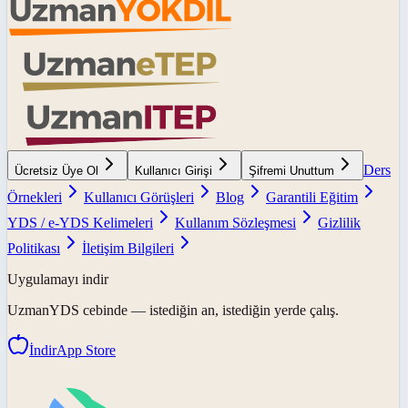
Ders
Ücretsiz Üye Ol
Kullanıcı Girişi
Şifremi Unuttum
Örnekleri
Kullanıcı Görüşleri
Blog
Garantili Eğitim
YDS / e-YDS Kelimeleri
Kullanım Sözleşmesi
Gizlilik
Politikası
İletişim Bilgileri
Uygulamayı indir
UzmanYDS
cebinde — istediğin an, istediğin yerde çalış.
İndir
App Store