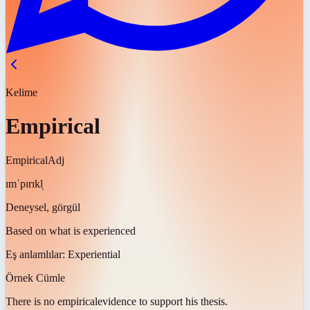
Kelime
Empirical
Empirical
Adj
ɪmˈpɪrɪkl̩
Deneysel, görgül
Based on what is experienced
Eş anlamlılar:
Experiential
Örnek Cümle
There is no
empirical
evidence to support his thesis.