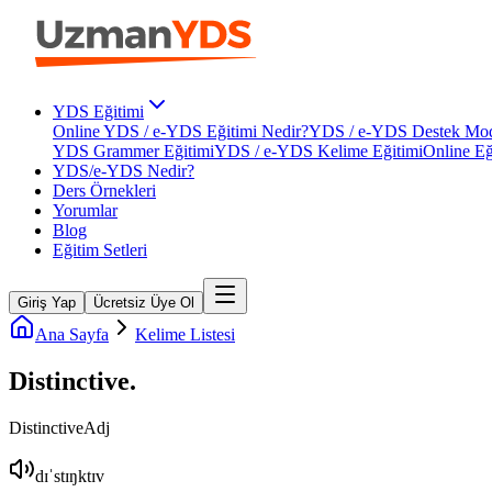
YDS Eğitimi
Online YDS / e-YDS Eğitimi Nedir?
YDS / e-YDS Destek Mod
YDS Grammer Eğitimi
YDS / e-YDS Kelime Eğitimi
Online Eğ
YDS/e-YDS Nedir?
Ders Örnekleri
Yorumlar
Blog
Eğitim Setleri
Giriş Yap
Ücretsiz Üye Ol
Ana Sayfa
Kelime Listesi
Distinctive
.
Distinctive
Adj
dɪˈstɪŋktɪv