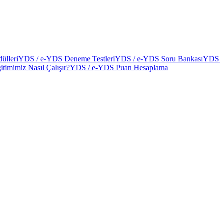
ülleri
YDS / e-YDS Deneme Testleri
YDS / e-YDS Soru Bankası
YDS 
itimimiz Nasıl Çalışır?
YDS / e-YDS Puan Hesaplama