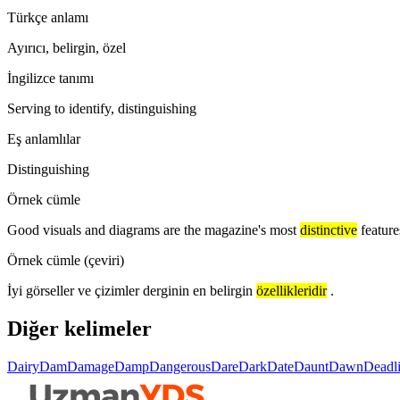
Türkçe anlamı
Ayırıcı, belirgin, özel
İngilizce tanımı
Serving to identify, distinguishing
Eş anlamlılar
Distinguishing
Örnek cümle
Good visuals and diagrams are the magazine's most
distinctive
feature
Örnek cümle (çeviri)
İyi görseller ve çizimler derginin en belirgin
özellikleridir
.
Diğer kelimeler
Dairy
Dam
Damage
Damp
Dangerous
Dare
Dark
Date
Daunt
Dawn
Deadl