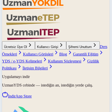
Ders
Ücretsiz Üye Ol
Kullanıcı Girişi
Şifremi Unuttum
Örnekleri
Kullanıcı Görüşleri
Blog
Garantili Eğitim
YDS / e-YDS Kelimeleri
Kullanım Sözleşmesi
Gizlilik
Politikası
İletişim Bilgileri
Uygulamayı indir
UzmanYDS
cebinde — istediğin an, istediğin yerde çalış.
İndir
App Store