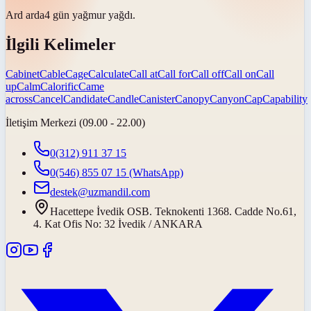
Ard arda
4 gün yağmur yağdı.
İlgili Kelimeler
Cabinet
Cable
Cage
Calculate
Call at
Call for
Call off
Call on
Call
up
Calm
Calorific
Came
across
Cancel
Candidate
Candle
Canister
Canopy
Canyon
Cap
Capability
İletişim Merkezi (09.00 - 22.00)
0(312) 911 37 15
0(546) 855 07 15
(WhatsApp)
destek@uzmandil.com
Hacettepe İvedik OSB. Teknokenti 1368. Cadde No.61,
4. Kat Ofis No: 32 İvedik / ANKARA