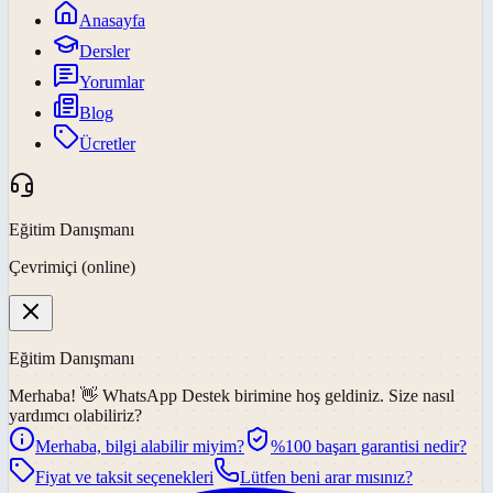
Anasayfa
Dersler
Yorumlar
Blog
Ücretler
Eğitim Danışmanı
Çevrimiçi (online)
Eğitim Danışmanı
Merhaba! 👋
WhatsApp Destek
birimine hoş geldiniz. Size nasıl
yardımcı olabiliriz?
Merhaba, bilgi alabilir miyim?
%100 başarı garantisi nedir?
Fiyat ve taksit seçenekleri
Lütfen beni arar mısınız?