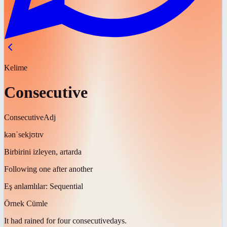
Kelime
Consecutive
Consecutive
Adj
kənˈsekjʊtɪv
Birbirini izleyen, artarda
Following one after another
Eş anlamlılar:
Sequential
Örnek Cümle
It had rained for four
consecutive
days.