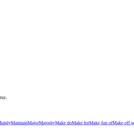
ruz.
ainly
Maintain
Major
Majority
Make do
Make for
Make fun of
Make off w