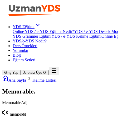
YDS Eğitimi
Online YDS / e-YDS Eğitimi Nedir?
YDS / e-YDS Destek Mod
YDS Grammer Eğitimi
YDS / e-YDS Kelime Eğitimi
Online Eğ
YDS/e-YDS Nedir?
Ders Örnekleri
Yorumlar
Blog
Eğitim Setleri
Giriş Yap
Ücretsiz Üye Ol
Ana Sayfa
Kelime Listesi
Memorable
.
Memorable
Adj
ˈmemərəbl̩