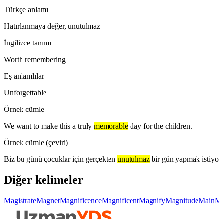
Türkçe anlamı
Hatırlanmaya değer, unutulmaz
İngilizce tanımı
Worth remembering
Eş anlamlılar
Unforgettable
Örnek cümle
We want to make this a truly
memorable
day for the children.
Örnek cümle (çeviri)
Biz bu günü çocuklar için gerçekten
unutulmaz
bir gün yapmak istiyo
Diğer kelimeler
Magistrate
Magnet
Magnificence
Magnificent
Magnify
Magnitude
Main
M