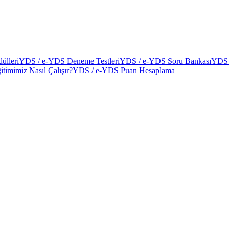
ülleri
YDS / e-YDS Deneme Testleri
YDS / e-YDS Soru Bankası
YDS 
itimimiz Nasıl Çalışır?
YDS / e-YDS Puan Hesaplama