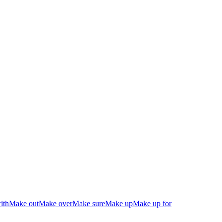
ith
Make out
Make over
Make sure
Make up
Make up for