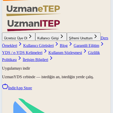
Ders
Ücretsiz Üye Ol
Kullanıcı Girişi
Şifremi Unuttum
Örnekleri
Kullanıcı Görüşleri
Blog
Garantili Eğitim
YDS / e-YDS Kelimeleri
Kullanım Sözleşmesi
Gizlilik
Politikası
İletişim Bilgileri
Uygulamayı indir
UzmanYDS
cebinde — istediğin an, istediğin yerde çalış.
İndir
App Store