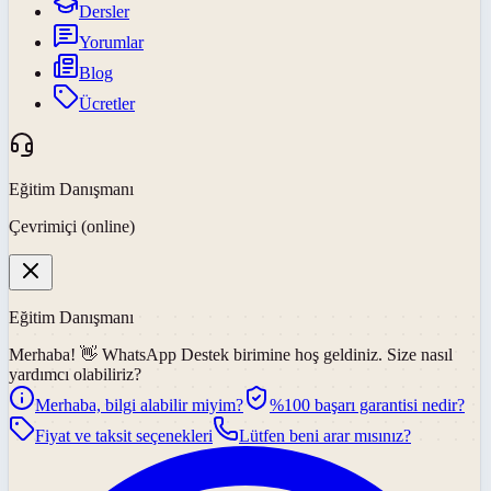
Dersler
Yorumlar
Blog
Ücretler
Eğitim Danışmanı
Çevrimiçi (online)
Eğitim Danışmanı
Merhaba! 👋
WhatsApp Destek
birimine hoş geldiniz. Size nasıl
yardımcı olabiliriz?
Merhaba, bilgi alabilir miyim?
%100 başarı garantisi nedir?
Fiyat ve taksit seçenekleri
Lütfen beni arar mısınız?