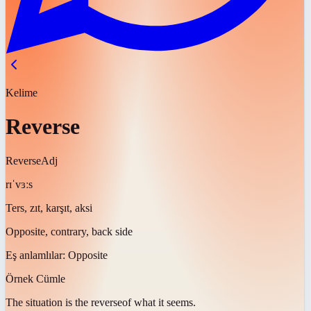
Kelime
Reverse
Reverse
Adj
rɪˈvɜːs
Ters, zıt, karşıt, aksi
Opposite, contrary, back side
Eş anlamlılar:
Opposite
Örnek Cümle
The situation is the
reverse
of what it seems.