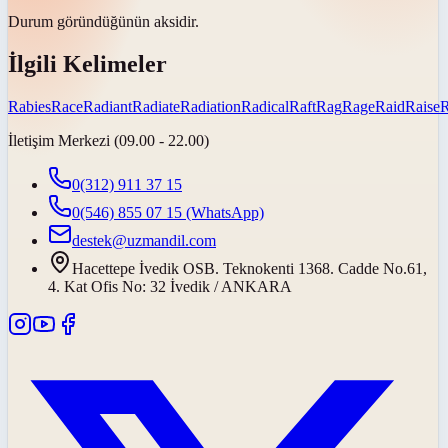
Durum göründüğünün
aksidir
.
İlgili Kelimeler
Rabies
Race
Radiant
Radiate
Radiation
Radical
Raft
Rag
Rage
Raid
Raise
İletişim Merkezi (09.00 - 22.00)
0(312) 911 37 15
0(546) 855 07 15
(WhatsApp)
destek@uzmandil.com
Hacettepe İvedik OSB. Teknokenti 1368. Cadde No.61,
4. Kat Ofis No: 32 İvedik / ANKARA