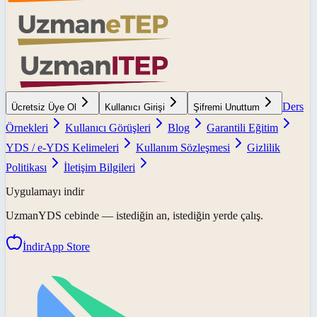
Ders
Ücretsiz Üye Ol
Kullanıcı Girişi
Şifremi Unuttum
Örnekleri
Kullanıcı Görüşleri
Blog
Garantili Eğitim
YDS / e-YDS Kelimeleri
Kullanım Sözleşmesi
Gizlilik
Politikası
İletişim Bilgileri
Uygulamayı indir
UzmanYDS
cebinde — istediğin an, istediğin yerde çalış.
İndir
App Store