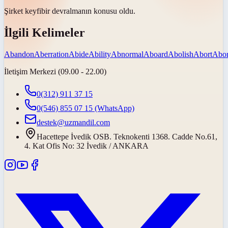
Şirket
keyfi
bir devralmanın konusu oldu.
İlgili Kelimeler
Abandon
Aberration
Abide
Ability
Abnormal
Aboard
Abolish
Abort
Abor
İletişim Merkezi (09.00 - 22.00)
0(312) 911 37 15
0(546) 855 07 15
(WhatsApp)
destek@uzmandil.com
Hacettepe İvedik OSB. Teknokenti 1368. Cadde No.61,
4. Kat Ofis No: 32 İvedik / ANKARA