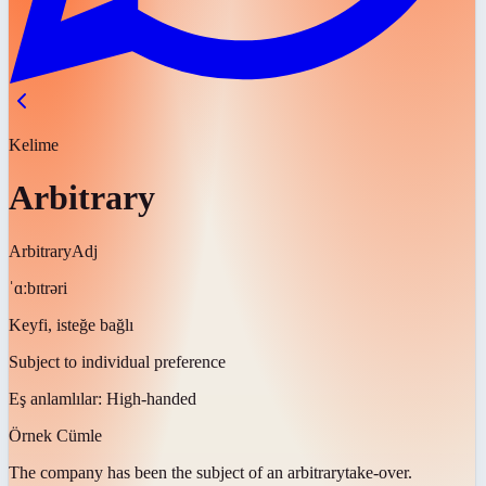
Kelime
Arbitrary
Arbitrary
Adj
ˈɑːbɪtrəri
Keyfi, isteğe bağlı
Subject to individual preference
Eş anlamlılar:
High-handed
Örnek Cümle
The company has been the subject of an
arbitrary
take-over.