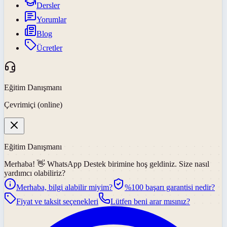
Dersler
Yorumlar
Blog
Ücretler
Eğitim Danışmanı
Çevrimiçi (online)
Eğitim Danışmanı
Merhaba! 👋
WhatsApp Destek
birimine hoş geldiniz. Size nasıl
yardımcı olabiliriz?
Merhaba, bilgi alabilir miyim?
%100 başarı garantisi nedir?
Fiyat ve taksit seçenekleri
Lütfen beni arar mısınız?