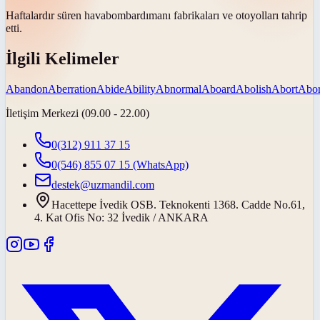
Haftalardır süren
hava
bombardımanı fabrikaları ve otoyolları tahrip
etti.
İlgili Kelimeler
Abandon
Aberration
Abide
Ability
Abnormal
Aboard
Abolish
Abort
Abor
İletişim Merkezi (09.00 - 22.00)
0(312) 911 37 15
0(546) 855 07 15
(WhatsApp)
destek@uzmandil.com
Hacettepe İvedik OSB. Teknokenti 1368. Cadde No.61,
4. Kat Ofis No: 32 İvedik / ANKARA