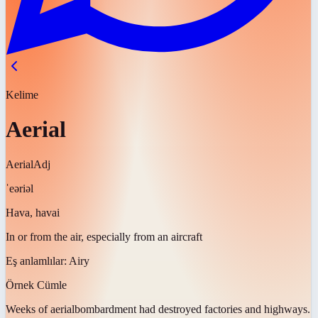
Kelime
Aerial
Aerial
Adj
ˈeəriəl
Hava, havai
In or from the air, especially from an aircraft
Eş anlamlılar:
Airy
Örnek Cümle
Weeks of
aerial
bombardment had destroyed factories and highways.