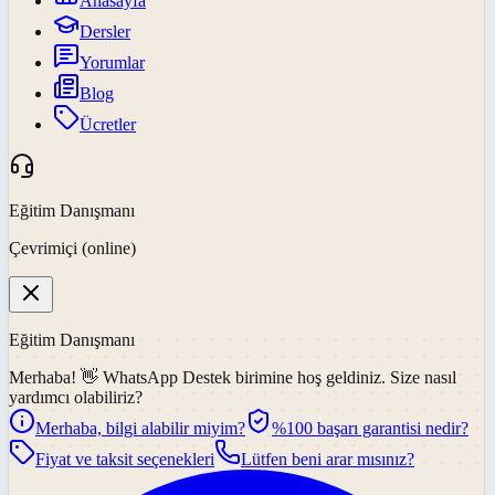
Anasayfa
Dersler
Yorumlar
Blog
Ücretler
Eğitim Danışmanı
Çevrimiçi (online)
Eğitim Danışmanı
Merhaba! 👋
WhatsApp Destek
birimine hoş geldiniz. Size nasıl
yardımcı olabiliriz?
Merhaba, bilgi alabilir miyim?
%100 başarı garantisi nedir?
Fiyat ve taksit seçenekleri
Lütfen beni arar mısınız?