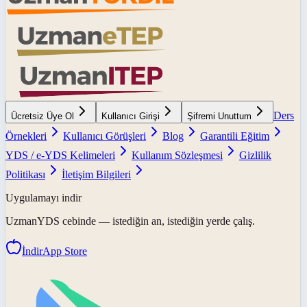
Ders
Ücretsiz Üye Ol
Kullanıcı Girişi
Şifremi Unuttum
Örnekleri
Kullanıcı Görüşleri
Blog
Garantili Eğitim
YDS / e-YDS Kelimeleri
Kullanım Sözleşmesi
Gizlilik
Politikası
İletişim Bilgileri
Uygulamayı indir
UzmanYDS
cebinde — istediğin an, istediğin yerde çalış.
İndir
App Store