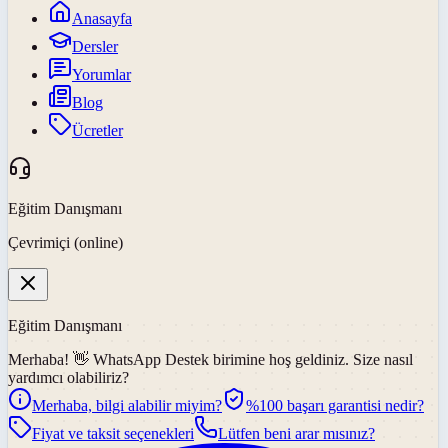
Anasayfa
Dersler
Yorumlar
Blog
Ücretler
Eğitim Danışmanı
Çevrimiçi (online)
Eğitim Danışmanı
Merhaba! 👋
WhatsApp Destek
birimine hoş geldiniz. Size nasıl
yardımcı olabiliriz?
Merhaba, bilgi alabilir miyim?
%100 başarı garantisi nedir?
Fiyat ve taksit seçenekleri
Lütfen beni arar mısınız?