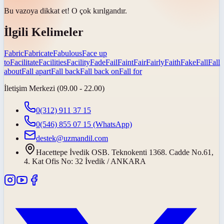
Bu vazoya dikkat et! O çok
kırılgandır
.
İlgili Kelimeler
Fabric
Fabricate
Fabulous
Face up
to
Facilitate
Facilities
Facility
Fade
Fail
Faint
Fair
Fairly
Faith
Fake
Fall
Fall
about
Fall apart
Fall back
Fall back on
Fall for
İletişim Merkezi (09.00 - 22.00)
0(312) 911 37 15
0(546) 855 07 15
(WhatsApp)
destek@uzmandil.com
Hacettepe İvedik OSB. Teknokenti 1368. Cadde No.61,
4. Kat Ofis No: 32 İvedik / ANKARA