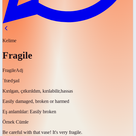
Kelime
Fragile
Fragile
Adj
ˈfrædʒaɪl
Kırılgan, çıtkırıldım, kırılabilir,hassas
Easily damaged, broken or harmed
Eş anlamlılar:
Easily broken
Örnek Cümle
Be careful with that vase! It's very
fragile
.