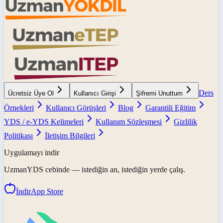
Ders
Ücretsiz Üye Ol
Kullanıcı Girişi
Şifremi Unuttum
Örnekleri
Kullanıcı Görüşleri
Blog
Garantili Eğitim
YDS / e-YDS Kelimeleri
Kullanım Sözleşmesi
Gizlilik
Politikası
İletişim Bilgileri
Uygulamayı indir
UzmanYDS
cebinde — istediğin an, istediğin yerde çalış.
İndir
App Store