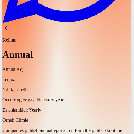
Kelime
Annual
Annual
Adj
ˈænjuəl
Yıllık, senelik
Occurring or payable every year
Eş anlamlılar:
Yearly
Örnek Cümle
Companies publish
annual
reports to inform the public about the