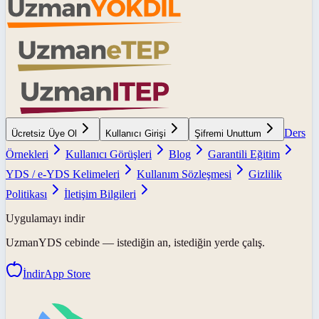
Ders
Ücretsiz Üye Ol
Kullanıcı Girişi
Şifremi Unuttum
Örnekleri
Kullanıcı Görüşleri
Blog
Garantili Eğitim
YDS / e-YDS Kelimeleri
Kullanım Sözleşmesi
Gizlilik
Politikası
İletişim Bilgileri
Uygulamayı indir
UzmanYDS
cebinde — istediğin an, istediğin yerde çalış.
İndir
App Store