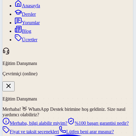
Anasayfa
Dersler
Yorumlar
Blog
Ücretler
Eğitim Danışmanı
Çevrimiçi (online)
Eğitim Danışmanı
Merhaba! 👋
WhatsApp Destek
birimine hoş geldiniz. Size nasıl
yardımcı olabiliriz?
Merhaba, bilgi alabilir miyim?
%100 başarı garantisi nedir?
Fiyat ve taksit seçenekleri
Lütfen beni arar mısınız?