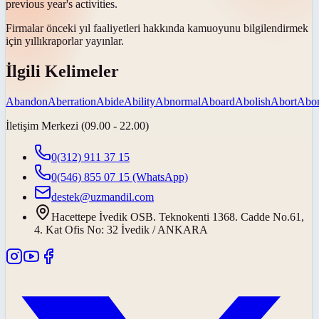
previous year's activities.
Firmalar önceki yıl faaliyetleri hakkında kamuoyunu bilgilendirmek
için
yıllık
raporlar yayınlar.
İlgili Kelimeler
Abandon
Aberration
Abide
Ability
Abnormal
Aboard
Abolish
Abort
Abor
İletişim Merkezi (09.00 - 22.00)
0(312) 911 37 15
0(546) 855 07 15
(WhatsApp)
destek@uzmandil.com
Hacettepe İvedik OSB. Teknokenti 1368. Cadde No.61,
4. Kat Ofis No: 32 İvedik / ANKARA