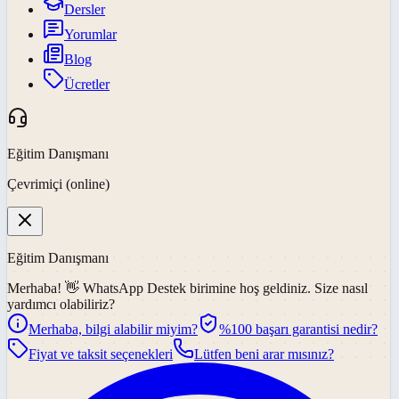
Dersler
Yorumlar
Blog
Ücretler
Eğitim Danışmanı
Çevrimiçi (online)
Eğitim Danışmanı
Merhaba! 👋
WhatsApp Destek
birimine hoş geldiniz. Size nasıl
yardımcı olabiliriz?
Merhaba, bilgi alabilir miyim?
%100 başarı garantisi nedir?
Fiyat ve taksit seçenekleri
Lütfen beni arar mısınız?