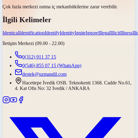
Çok fazla merkezi ısıtma
iç mekan
bitkilerine zarar verebilir.
İlgili Kelimeler
Identical
Identification
Identify
Identity
Ignite
Ignore
Illegal
Illicit
Illness
Il
İletişim Merkezi (09.00 - 22.00)
0(312) 911 37 15
0(546) 855 07 15
(WhatsApp)
destek@uzmandil.com
Hacettepe İvedik OSB. Teknokenti 1368. Cadde No.61,
4. Kat Ofis No: 32 İvedik / ANKARA