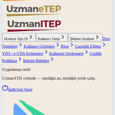
Ders
Ücretsiz Üye Ol
Kullanıcı Girişi
Şifremi Unuttum
Örnekleri
Kullanıcı Görüşleri
Blog
Garantili Eğitim
YDS / e-YDS Kelimeleri
Kullanım Sözleşmesi
Gizlilik
Politikası
İletişim Bilgileri
Uygulamayı indir
UzmanYDS
cebinde — istediğin an, istediğin yerde çalış.
İndir
App Store