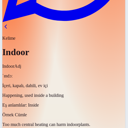
Kelime
Indoor
Indoor
Adj
ˈɪndɔː
İçeri, kapalı, dahili, ev içi
Happening, used inside a building
Eş anlamlılar:
Inside
Örnek Cümle
Too much central heating can harm
indoor
plants.