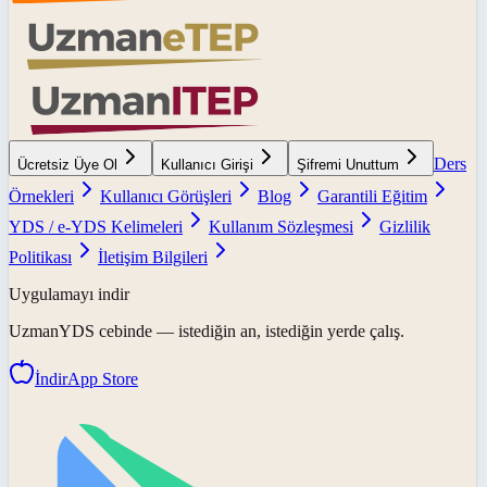
Ders
Ücretsiz Üye Ol
Kullanıcı Girişi
Şifremi Unuttum
Örnekleri
Kullanıcı Görüşleri
Blog
Garantili Eğitim
YDS / e-YDS Kelimeleri
Kullanım Sözleşmesi
Gizlilik
Politikası
İletişim Bilgileri
Uygulamayı indir
UzmanYDS
cebinde — istediğin an, istediğin yerde çalış.
İndir
App Store