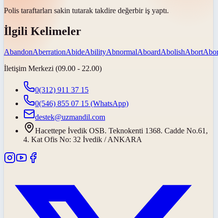
Polis taraftarları sakin tutarak
takdire değer
bir iş yaptı.
İlgili Kelimeler
Abandon
Aberration
Abide
Ability
Abnormal
Aboard
Abolish
Abort
Abor
İletişim Merkezi (09.00 - 22.00)
0(312) 911 37 15
0(546) 855 07 15
(WhatsApp)
destek@uzmandil.com
Hacettepe İvedik OSB. Teknokenti 1368. Cadde No.61,
4. Kat Ofis No: 32 İvedik / ANKARA