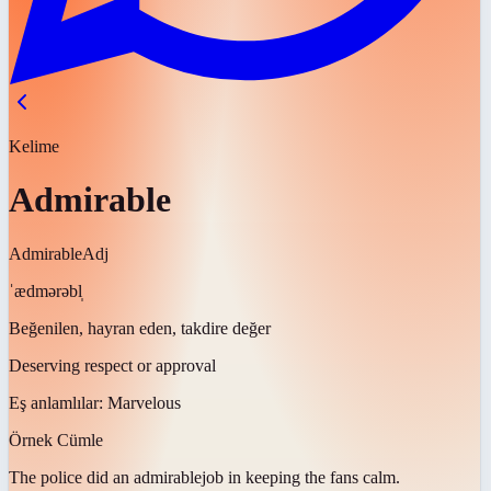
Kelime
Admirable
Admirable
Adj
ˈædmərəbl̩
Beğenilen, hayran eden, takdire değer
Deserving respect or approval
Eş anlamlılar:
Marvelous
Örnek Cümle
The police did an
admirable
job in keeping the fans calm.