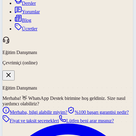
Dersler
Yorumlar
Blog
Ücretler
Eğitim Danışmanı
Çevrimiçi (online)
Eğitim Danışmanı
Merhaba! 👋
WhatsApp Destek
birimine hoş geldiniz. Size nasıl
yardımcı olabiliriz?
Merhaba, bilgi alabilir miyim?
%100 başarı garantisi nedir?
Fiyat ve taksit seçenekleri
Lütfen beni arar mısınız?