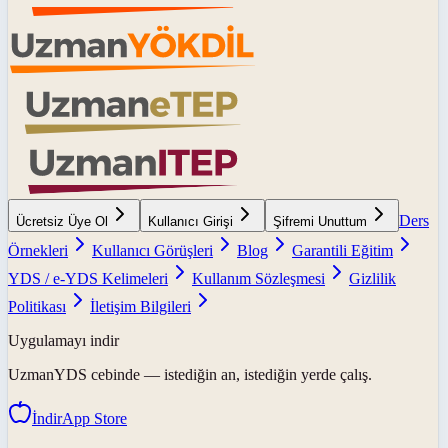
Ders
Ücretsiz Üye Ol
Kullanıcı Girişi
Şifremi Unuttum
Örnekleri
Kullanıcı Görüşleri
Blog
Garantili Eğitim
YDS / e-YDS Kelimeleri
Kullanım Sözleşmesi
Gizlilik
Politikası
İletişim Bilgileri
Uygulamayı indir
UzmanYDS
cebinde — istediğin an, istediğin yerde çalış.
İndir
App Store