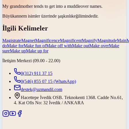
My grandmother tends to get into a
muddle
over names.
Büyükannem isimler üzerinde
şaşkınlık
eğilimindedir.
İlgili Kelimeler
Magistrate
Magnet
Magnificence
Magnificent
Magnify
Magnitude
Main
M
do
Make for
Make fun of
Make off with
Make out
Make over
Make
sure
Make up
Make up for
İletişim Merkezi (09.00 - 22.00)
0(312) 911 37 15
0(546) 855 07 15
(WhatsApp)
destek@uzmandil.com
Hacettepe İvedik OSB. Teknokenti 1368. Cadde No.61,
4. Kat Ofis No: 32 İvedik / ANKARA