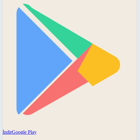
İndir
Google Play