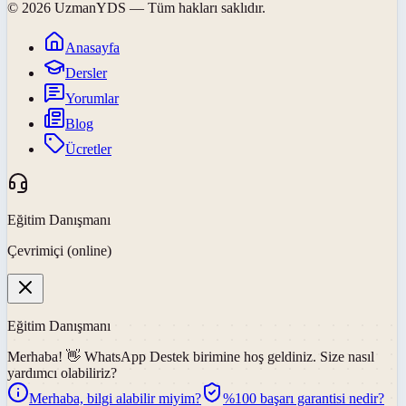
©
2026
UzmanYDS
— Tüm hakları saklıdır.
Anasayfa
Dersler
Yorumlar
Blog
Ücretler
Eğitim Danışmanı
Çevrimiçi (online)
Eğitim Danışmanı
Merhaba! 👋
WhatsApp Destek
birimine hoş geldiniz. Size nasıl
yardımcı olabiliriz?
Merhaba, bilgi alabilir miyim?
%100 başarı garantisi nedir?