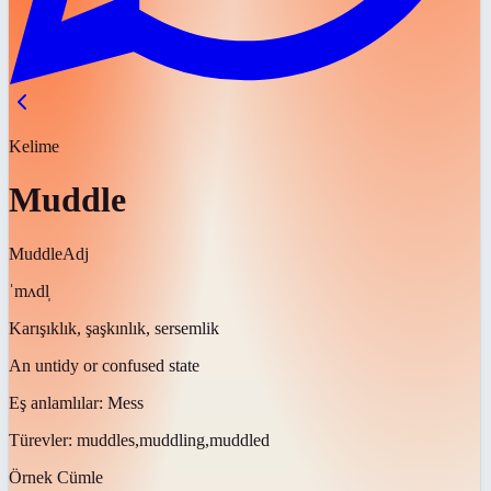
Kelime
Muddle
Muddle
Adj
ˈmʌdl̩
Karışıklık, şaşkınlık, sersemlik
An untidy or confused state
Eş anlamlılar:
Mess
Türevler:
muddles,muddling,muddled
Örnek Cümle