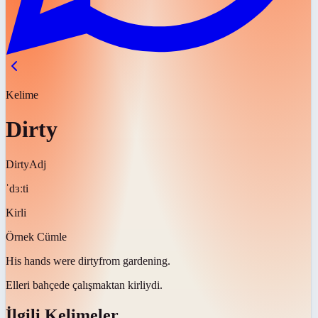
Kelime
Dirty
Dirty
Adj
ˈdɜːti
Kirli
Örnek Cümle
His hands were
dirty
from gardening.
Elleri bahçede çalışmaktan
kirliydi
.
İlgili Kelimeler