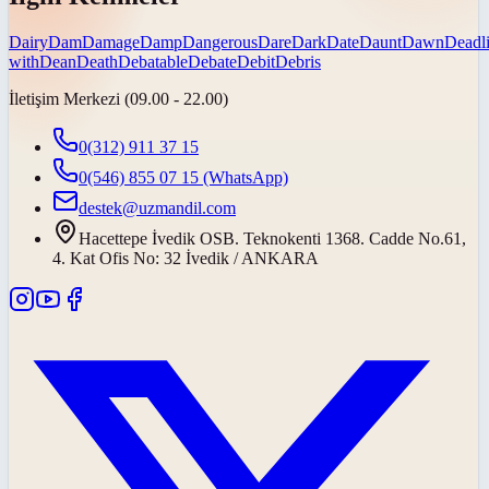
Dairy
Dam
Damage
Damp
Dangerous
Dare
Dark
Date
Daunt
Dawn
Deadl
with
Dean
Death
Debatable
Debate
Debit
Debris
İletişim Merkezi (09.00 - 22.00)
0(312) 911 37 15
0(546) 855 07 15
(WhatsApp)
destek@uzmandil.com
Hacettepe İvedik OSB. Teknokenti 1368. Cadde No.61,
4. Kat Ofis No: 32 İvedik / ANKARA