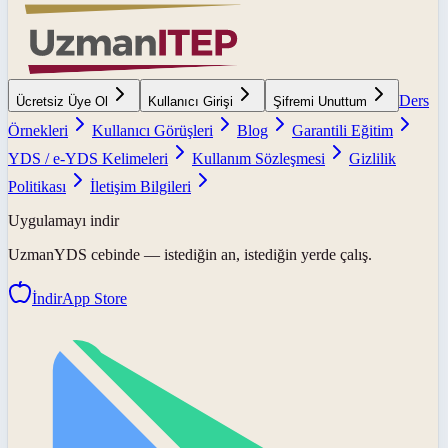
Ders
Ücretsiz Üye Ol
Kullanıcı Girişi
Şifremi Unuttum
Örnekleri
Kullanıcı Görüşleri
Blog
Garantili Eğitim
YDS / e-YDS Kelimeleri
Kullanım Sözleşmesi
Gizlilik
Politikası
İletişim Bilgileri
Uygulamayı indir
UzmanYDS
cebinde — istediğin an, istediğin yerde çalış.
İndir
App Store