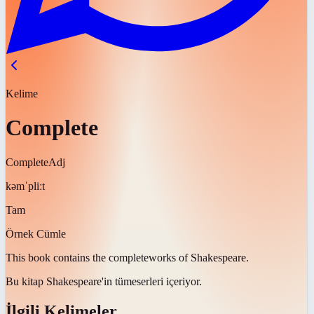
Kelime
Complete
Complete
Adj
kəmˈpliːt
Tam
Örnek Cümle
This book contains the
complete
works of Shakespeare.
Bu kitap Shakespeare'in
tüm
eserleri içeriyor.
İlgili Kelimeler