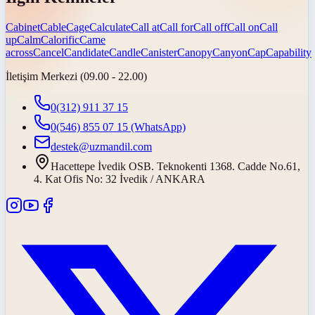
Cabinet
Cable
Cage
Calculate
Call at
Call for
Call off
Call on
Call
up
Calm
Calorific
Came
across
Cancel
Candidate
Candle
Canister
Canopy
Canyon
Cap
Capability
İletişim Merkezi (09.00 - 22.00)
0(312) 911 37 15
0(546) 855 07 15
(WhatsApp)
destek@uzmandil.com
Hacettepe İvedik OSB. Teknokenti 1368. Cadde No.61,
4. Kat Ofis No: 32 İvedik / ANKARA