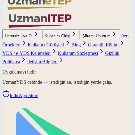
Ders
Ücretsiz Üye Ol
Kullanıcı Girişi
Şifremi Unuttum
Örnekleri
Kullanıcı Görüşleri
Blog
Garantili Eğitim
YDS / e-YDS Kelimeleri
Kullanım Sözleşmesi
Gizlilik
Politikası
İletişim Bilgileri
Uygulamayı indir
UzmanYDS
cebinde — istediğin an, istediğin yerde çalış.
İndir
App Store