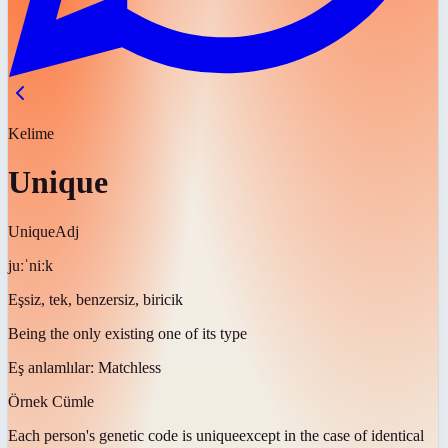
Kelime
Unique
Unique
Adj
juːˈniːk
Eşsiz, tek, benzersiz, biricik
Being the only existing one of its type
Eş anlamlılar:
Matchless
Örnek Cümle
Each person's genetic code is
unique
except in the case of identical