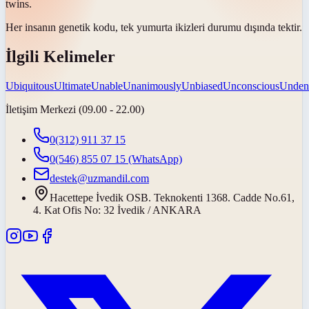
twins.
Her insanın genetik kodu, tek yumurta ikizleri durumu dışında
tektir
.
İlgili Kelimeler
Ubiquitous
Ultimate
Unable
Unanimously
Unbiased
Unconscious
Unden
İletişim Merkezi (09.00 - 22.00)
0(312) 911 37 15
0(546) 855 07 15
(WhatsApp)
destek@uzmandil.com
Hacettepe İvedik OSB. Teknokenti 1368. Cadde No.61,
4. Kat Ofis No: 32 İvedik / ANKARA