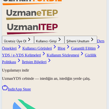
Ders
Ücretsiz Üye Ol
Kullanıcı Girişi
Şifremi Unuttum
Örnekleri
Kullanıcı Görüşleri
Blog
Garantili Eğitim
YDS / e-YDS Kelimeleri
Kullanım Sözleşmesi
Gizlilik
Politikası
İletişim Bilgileri
Uygulamayı indir
UzmanYDS
cebinde — istediğin an, istediğin yerde çalış.
İndir
App Store