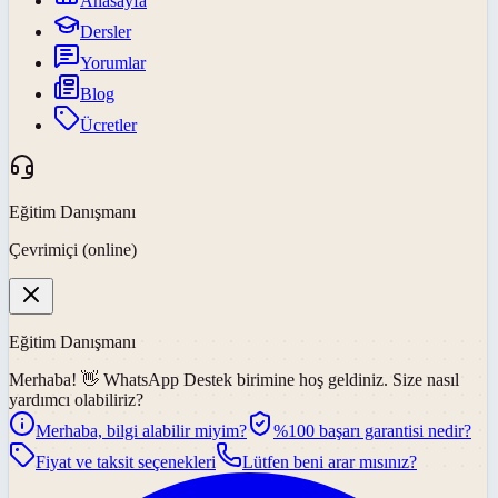
Anasayfa
Dersler
Yorumlar
Blog
Ücretler
Eğitim Danışmanı
Çevrimiçi (online)
Eğitim Danışmanı
Merhaba! 👋
WhatsApp Destek
birimine hoş geldiniz. Size nasıl
yardımcı olabiliriz?
Merhaba, bilgi alabilir miyim?
%100 başarı garantisi nedir?
Fiyat ve taksit seçenekleri
Lütfen beni arar mısınız?