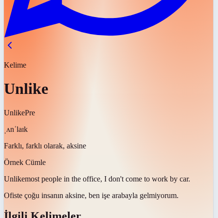
Kelime
Unlike
Unlike
Pre
ˌʌnˈlaɪk
Farklı, farklı olarak, aksine
Örnek Cümle
Unlike
most people in the office, I don't come to work by car.
Ofiste çoğu insanın
aksine
, ben işe arabayla gelmiyorum.
İlgili Kelimeler