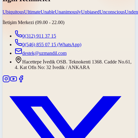
Ubiquitous
Ultimate
Unable
Unanimously
Unbiased
Unconscious
Unden
İletişim Merkezi (09.00 - 22.00)
0(312) 911 37 15
0(546) 855 07 15
(WhatsApp)
destek@uzmandil.com
Hacettepe İvedik OSB. Teknokenti 1368. Cadde No.61,
4. Kat Ofis No: 32 İvedik / ANKARA