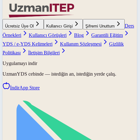
Ders
Ücretsiz Üye Ol
Kullanıcı Girişi
Şifremi Unuttum
Örnekleri
Kullanıcı Görüşleri
Blog
Garantili Eğitim
YDS / e-YDS Kelimeleri
Kullanım Sözleşmesi
Gizlilik
Politikası
İletişim Bilgileri
Uygulamayı indir
UzmanYDS
cebinde — istediğin an, istediğin yerde çalış.
İndir
App Store