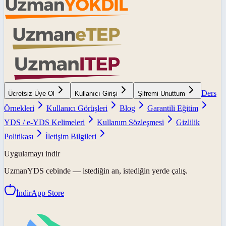
Ders
Ücretsiz Üye Ol
Kullanıcı Girişi
Şifremi Unuttum
Örnekleri
Kullanıcı Görüşleri
Blog
Garantili Eğitim
YDS / e-YDS Kelimeleri
Kullanım Sözleşmesi
Gizlilik
Politikası
İletişim Bilgileri
Uygulamayı indir
UzmanYDS
cebinde — istediğin an, istediğin yerde çalış.
İndir
App Store