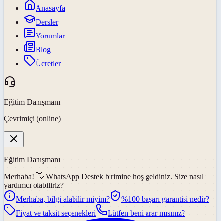
Anasayfa
Dersler
Yorumlar
Blog
Ücretler
Eğitim Danışmanı
Çevrimiçi (online)
Eğitim Danışmanı
Merhaba! 👋
WhatsApp Destek
birimine hoş geldiniz. Size nasıl
yardımcı olabiliriz?
Merhaba, bilgi alabilir miyim?
%100 başarı garantisi nedir?
Fiyat ve taksit seçenekleri
Lütfen beni arar mısınız?