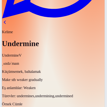
Kelime
Undermine
Undermine
V
ˌʌndəˈmaɪn
Küçümsemek, baltalamak
Make sth weaker gradually
Eş anlamlılar:
Weaken
Türevler:
undermines,undermining,undermined
Örnek Cümle