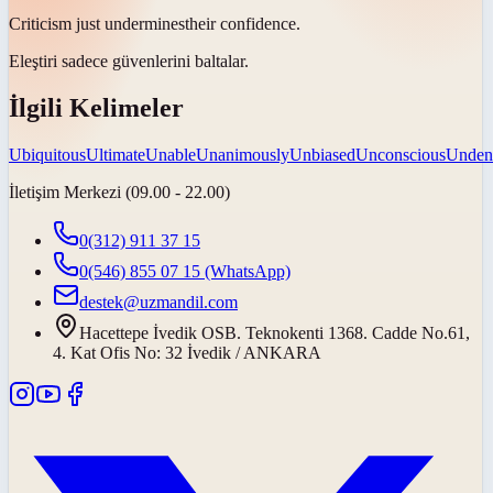
Criticism just
undermines
their confidence.
Eleştiri sadece güvenlerini
baltalar
.
İlgili Kelimeler
Ubiquitous
Ultimate
Unable
Unanimously
Unbiased
Unconscious
Unden
İletişim Merkezi (09.00 - 22.00)
0(312) 911 37 15
0(546) 855 07 15
(WhatsApp)
destek@uzmandil.com
Hacettepe İvedik OSB. Teknokenti 1368. Cadde No.61,
4. Kat Ofis No: 32 İvedik / ANKARA