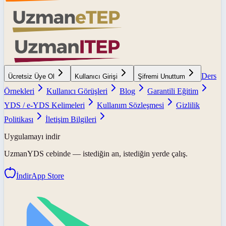
Ders
Ücretsiz Üye Ol
Kullanıcı Girişi
Şifremi Unuttum
Örnekleri
Kullanıcı Görüşleri
Blog
Garantili Eğitim
YDS / e-YDS Kelimeleri
Kullanım Sözleşmesi
Gizlilik
Politikası
İletişim Bilgileri
Uygulamayı indir
UzmanYDS
cebinde — istediğin an, istediğin yerde çalış.
İndir
App Store