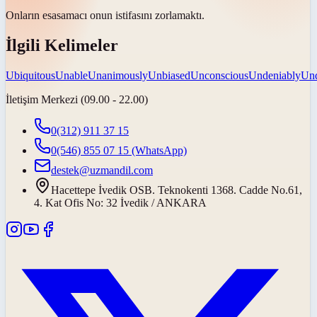
Onların
esas
amacı onun istifasını zorlamaktı.
İlgili Kelimeler
Ubiquitous
Unable
Unanimously
Unbiased
Unconscious
Undeniably
Un
İletişim Merkezi (09.00 - 22.00)
0(312) 911 37 15
0(546) 855 07 15
(WhatsApp)
destek@uzmandil.com
Hacettepe İvedik OSB. Teknokenti 1368. Cadde No.61,
4. Kat Ofis No: 32 İvedik / ANKARA