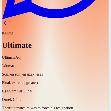
Kelime
Ultimate
Ultimate
Adj
ˈʌltɪmət
Son, en son, en uzak, esas
Final, extreme; greatest
Eş anlamlılar:
Final
Örnek Cümle
Their
ultimate
aim was to force his resignation.