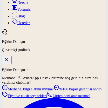
Dersler
Yorumlar
Blog
Ücretler
Eğitim Danışmanı
Çevrimiçi (online)
Eğitim Danışmanı
Merhaba! 👋
WhatsApp Destek
birimine hoş geldiniz. Size nasıl
yardımcı olabiliriz?
Merhaba, bilgi alabilir miyim?
%100 başarı garantisi nedir?
Fiyat ve taksit seçenekleri
Lütfen beni arar mısınız?