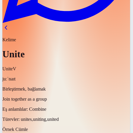
Kelime
Unite
Unite
V
juːˈnaɪt
Birleştirmek, bağlamak
Join together as a group
Eş anlamlılar:
Combine
Türevler:
unites,uniting,united
Örnek Cümle