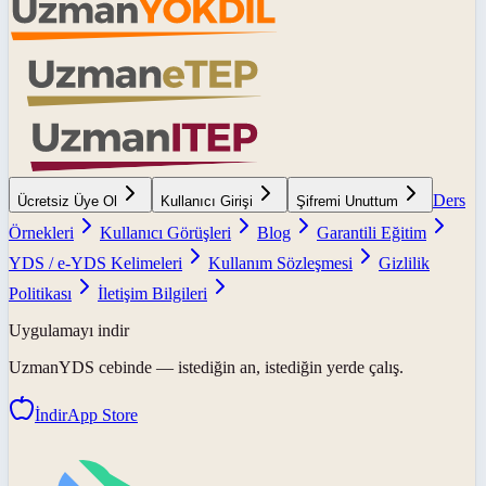
Ders
Ücretsiz Üye Ol
Kullanıcı Girişi
Şifremi Unuttum
Örnekleri
Kullanıcı Görüşleri
Blog
Garantili Eğitim
YDS / e-YDS Kelimeleri
Kullanım Sözleşmesi
Gizlilik
Politikası
İletişim Bilgileri
Uygulamayı indir
UzmanYDS
cebinde — istediğin an, istediğin yerde çalış.
İndir
App Store