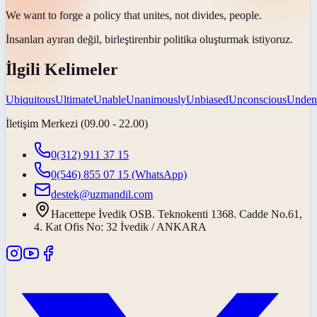
We want to forge a policy that
unites
, not divides, people.
İnsanları ayıran değil,
birleştiren
bir politika oluşturmak istiyoruz.
İlgili Kelimeler
Ubiquitous
Ultimate
Unable
Unanimously
Unbiased
Unconscious
Unden
İletişim Merkezi (09.00 - 22.00)
0(312) 911 37 15
0(546) 855 07 15
(WhatsApp)
destek@uzmandil.com
Hacettepe İvedik OSB. Teknokenti 1368. Cadde No.61,
4. Kat Ofis No: 32 İvedik / ANKARA