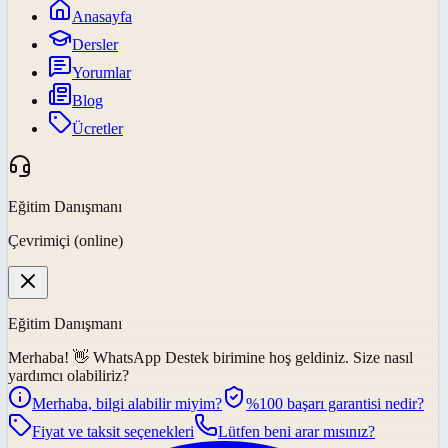
Anasayfa
Dersler
Yorumlar
Blog
Ücretler
Eğitim Danışmanı
Çevrimiçi (online)
Eğitim Danışmanı
Merhaba! 👋
WhatsApp Destek
birimine hoş geldiniz. Size nasıl
yardımcı olabiliriz?
Merhaba, bilgi alabilir miyim?
%100 başarı garantisi nedir?
Fiyat ve taksit seçenekleri
Lütfen beni arar mısınız?