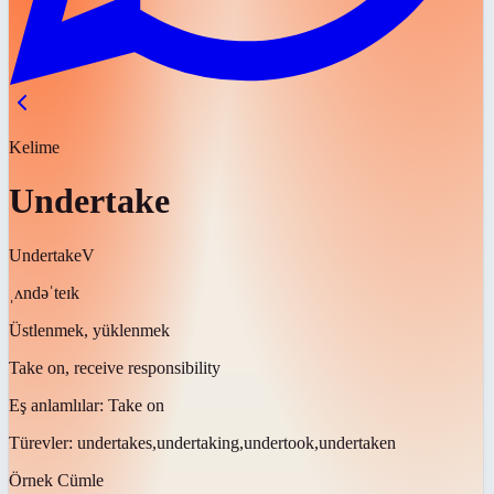
Kelime
Undertake
Undertake
V
ˌʌndəˈteɪk
Üstlenmek, yüklenmek
Take on, receive responsibility
Eş anlamlılar:
Take on
Türevler:
undertakes,undertaking,undertook,undertaken
Örnek Cümle