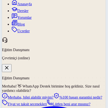
Anasayfa
Dersler
Yorumlar
Blog
Ücretler
Eğitim Danışmanı
Çevrimiçi (online)
Eğitim Danışmanı
Merhaba! 👋
WhatsApp Destek
birimine hoş geldiniz. Size nasıl
yardımcı olabiliriz?
Merhaba, bilgi alabilir miyim?
%100 başarı garantisi nedir?
Fiyat ve taksit seçenekleri
Lütfen beni arar mısınız?