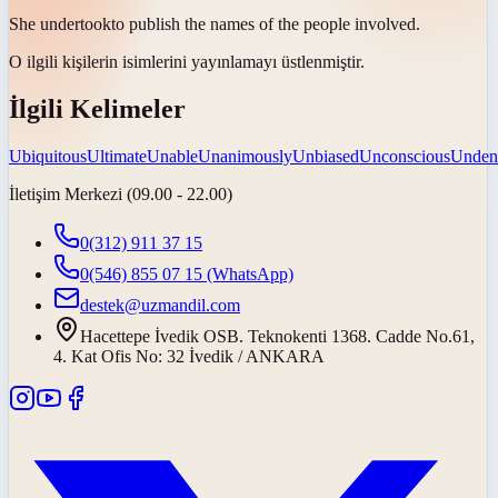
She
undertook
to publish the names of the people involved.
O ilgili kişilerin isimlerini yayınlamayı
üstlenmiştir
.
İlgili Kelimeler
Ubiquitous
Ultimate
Unable
Unanimously
Unbiased
Unconscious
Unden
İletişim Merkezi (09.00 - 22.00)
0(312) 911 37 15
0(546) 855 07 15
(WhatsApp)
destek@uzmandil.com
Hacettepe İvedik OSB. Teknokenti 1368. Cadde No.61,
4. Kat Ofis No: 32 İvedik / ANKARA