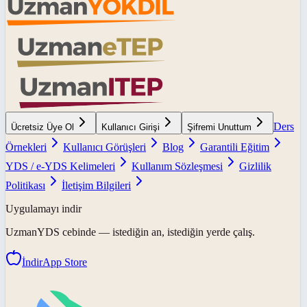
Ders
Ücretsiz Üye Ol
Kullanıcı Girişi
Şifremi Unuttum
Örnekleri
Kullanıcı Görüşleri
Blog
Garantili Eğitim
YDS / e-YDS Kelimeleri
Kullanım Sözleşmesi
Gizlilik
Politikası
İletişim Bilgileri
Uygulamayı indir
UzmanYDS
cebinde — istediğin an, istediğin yerde çalış.
İndir
App Store