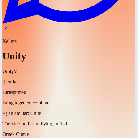
Kelime
Unify
Unify
V
ˈjuːnɪfaɪ
Birleştirmek
Bring together, combine
Eş anlamlılar:
Unite
Türevler:
unifies,unifying,unified
Örnek Cümle