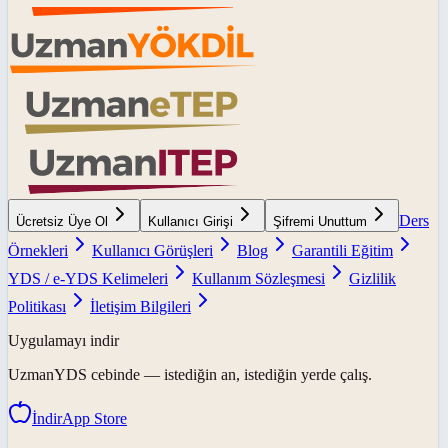
Ders
Ücretsiz Üye Ol
Kullanıcı Girişi
Şifremi Unuttum
Örnekleri
Kullanıcı Görüşleri
Blog
Garantili Eğitim
YDS / e-YDS Kelimeleri
Kullanım Sözleşmesi
Gizlilik
Politikası
İletişim Bilgileri
Uygulamayı indir
UzmanYDS
cebinde — istediğin an, istediğin yerde çalış.
İndir
App Store