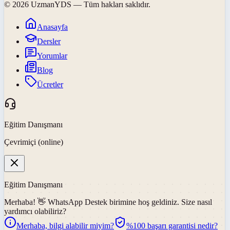
©
2026
UzmanYDS
— Tüm hakları saklıdır.
Anasayfa
Dersler
Yorumlar
Blog
Ücretler
Eğitim Danışmanı
Çevrimiçi (online)
Eğitim Danışmanı
Merhaba! 👋
WhatsApp Destek
birimine hoş geldiniz. Size nasıl
yardımcı olabiliriz?
Merhaba, bilgi alabilir miyim?
%100 başarı garantisi nedir?