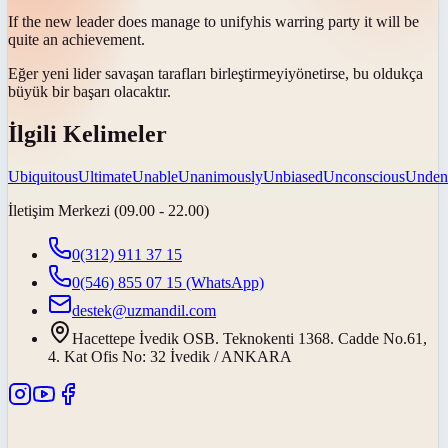
If the new leader does manage to
unify
his warring party it will be
quite an achievement.
Eğer yeni lider savaşan tarafları
birleştirmeyi
yönetirse, bu oldukça
büyük bir başarı olacaktır.
İlgili Kelimeler
Ubiquitous
Ultimate
Unable
Unanimously
Unbiased
Unconscious
Unden
İletişim Merkezi (09.00 - 22.00)
0(312) 911 37 15
0(546) 855 07 15
(WhatsApp)
destek@uzmandil.com
Hacettepe İvedik OSB. Teknokenti 1368. Cadde No.61,
4. Kat Ofis No: 32 İvedik / ANKARA