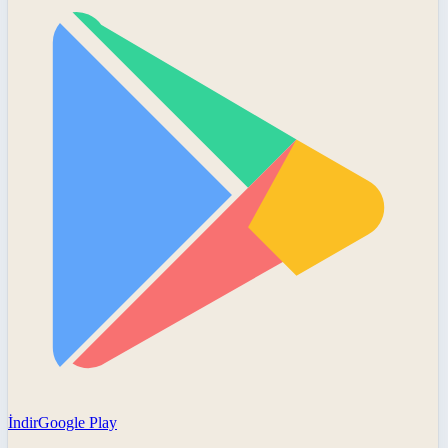
İndir
Google Play