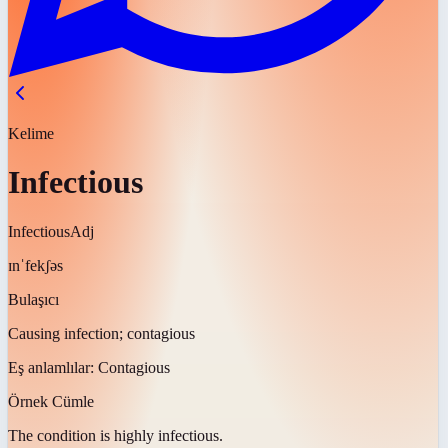
Kelime
Infectious
Infectious
Adj
ɪnˈfekʃəs
Bulaşıcı
Causing infection; contagious
Eş anlamlılar:
Contagious
Örnek Cümle
The condition is highly
infectious
.