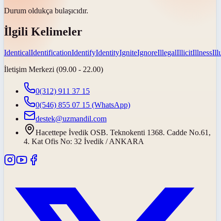
Durum oldukça
bulaşıcıdır
.
İlgili Kelimeler
Identical
Identification
Identify
Identity
Ignite
Ignore
Illegal
Illicit
Illness
Il
İletişim Merkezi (09.00 - 22.00)
0(312) 911 37 15
0(546) 855 07 15
(WhatsApp)
destek@uzmandil.com
Hacettepe İvedik OSB. Teknokenti 1368. Cadde No.61,
4. Kat Ofis No: 32 İvedik / ANKARA