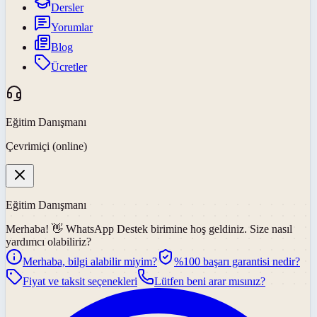
Dersler
Yorumlar
Blog
Ücretler
Eğitim Danışmanı
Çevrimiçi (online)
Eğitim Danışmanı
Merhaba! 👋
WhatsApp Destek
birimine hoş geldiniz. Size nasıl
yardımcı olabiliriz?
Merhaba, bilgi alabilir miyim?
%100 başarı garantisi nedir?
Fiyat ve taksit seçenekleri
Lütfen beni arar mısınız?