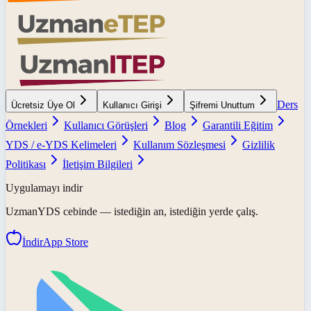
Ders
Ücretsiz Üye Ol
Kullanıcı Girişi
Şifremi Unuttum
Örnekleri
Kullanıcı Görüşleri
Blog
Garantili Eğitim
YDS / e-YDS Kelimeleri
Kullanım Sözleşmesi
Gizlilik
Politikası
İletişim Bilgileri
Uygulamayı indir
UzmanYDS
cebinde — istediğin an, istediğin yerde çalış.
İndir
App Store