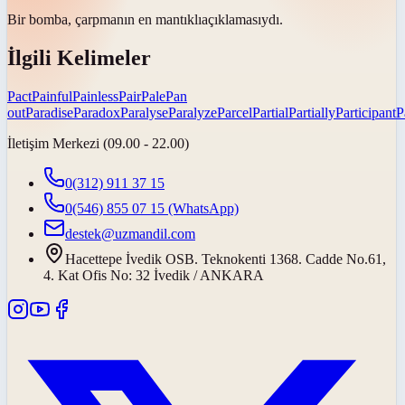
Bir bomba, çarpmanın en
mantıklı
açıklamasıydı.
İlgili Kelimeler
Pact
Painful
Painless
Pair
Pale
Pan
out
Paradise
Paradox
Paralyse
Paralyze
Parcel
Partial
Partially
Participant
P
İletişim Merkezi (09.00 - 22.00)
0(312) 911 37 15
0(546) 855 07 15
(WhatsApp)
destek@uzmandil.com
Hacettepe İvedik OSB. Teknokenti 1368. Cadde No.61,
4. Kat Ofis No: 32 İvedik / ANKARA