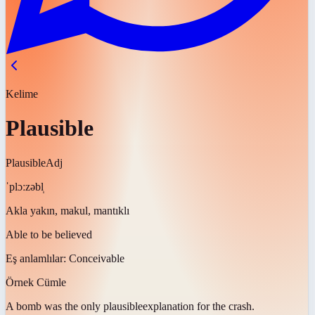
Kelime
Plausible
Plausible
Adj
ˈplɔːzəbl̩
Akla yakın, makul, mantıklı
Able to be believed
Eş anlamlılar:
Conceivable
Örnek Cümle
A bomb was the only
plausible
explanation for the crash.