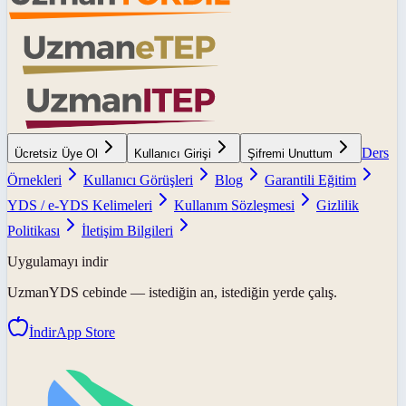
Ders
Ücretsiz Üye Ol
Kullanıcı Girişi
Şifremi Unuttum
Örnekleri
Kullanıcı Görüşleri
Blog
Garantili Eğitim
YDS / e-YDS Kelimeleri
Kullanım Sözleşmesi
Gizlilik
Politikası
İletişim Bilgileri
Uygulamayı indir
UzmanYDS
cebinde — istediğin an, istediğin yerde çalış.
İndir
App Store