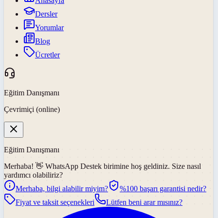
Anasayfa
Dersler
Yorumlar
Blog
Ücretler
Eğitim Danışmanı
Çevrimiçi (online)
Eğitim Danışmanı
Merhaba! 👋
WhatsApp Destek
birimine hoş geldiniz. Size nasıl
yardımcı olabiliriz?
Merhaba, bilgi alabilir miyim?
%100 başarı garantisi nedir?
Fiyat ve taksit seçenekleri
Lütfen beni arar mısınız?