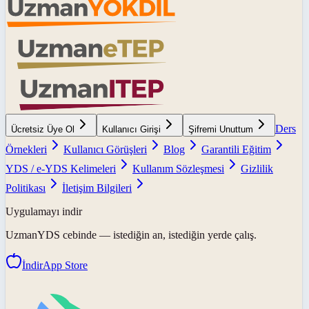
Ders
Ücretsiz Üye Ol
Kullanıcı Girişi
Şifremi Unuttum
Örnekleri
Kullanıcı Görüşleri
Blog
Garantili Eğitim
YDS / e-YDS Kelimeleri
Kullanım Sözleşmesi
Gizlilik
Politikası
İletişim Bilgileri
Uygulamayı indir
UzmanYDS
cebinde — istediğin an, istediğin yerde çalış.
İndir
App Store