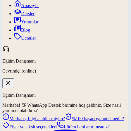
Anasayfa
Dersler
Yorumlar
Blog
Ücretler
Eğitim Danışmanı
Çevrimiçi (online)
Eğitim Danışmanı
Merhaba! 👋
WhatsApp Destek
birimine hoş geldiniz. Size nasıl
yardımcı olabiliriz?
Merhaba, bilgi alabilir miyim?
%100 başarı garantisi nedir?
Fiyat ve taksit seçenekleri
Lütfen beni arar mısınız?