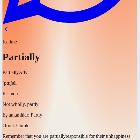
Kelime
Partially
Partially
Adv
ˈpɑːʃəli
Kısmen
Not wholly, partly
Eş anlamlılar:
Partly
Örnek Cümle
Remember that you are
partially
responsible for their unhappiness.