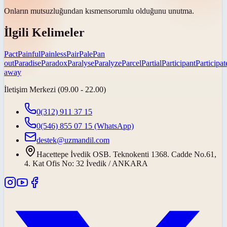
Onların mutsuzluğundan
kısmen
sorumlu olduğunu unutma.
İlgili Kelimeler
Pact
Painful
Painless
Pair
Pale
Pan
out
Paradise
Paradox
Paralyse
Paralyze
Parcel
Partial
Participant
Participat
away
İletişim Merkezi (09.00 - 22.00)
0(312) 911 37 15
0(546) 855 07 15
(WhatsApp)
destek@uzmandil.com
Hacettepe İvedik OSB. Teknokenti 1368. Cadde No.61,
4. Kat Ofis No: 32 İvedik / ANKARA